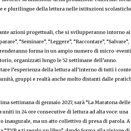
 plurilingue della lettura nelle istituzioni scolastiche
tante azioni progettuali, che si svilupperanno intorno ai
parare”, “Seminare”, “Leggere”, “Raccontare”, “Salvare”,
 prenderanno forma in un ampio numero di micro-eventi
itorio, organizzati lungo le 52 settimane dell’anno.
 l’esperienza della lettura all’interno di tutti i conte
nità, gruppi e realtà anche molto distanti dalle pratic
prima settimana di gennaio 2027, sarà “La Maratona delle
a uniti in 24 ore consecutive di lettura ad alta voce: una
 inaugurale, ma un atto collettivo di presa di parola. A
 “TVB e ti regalo un libro”, dando forma alla visione di