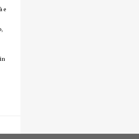
à e
o,
 in