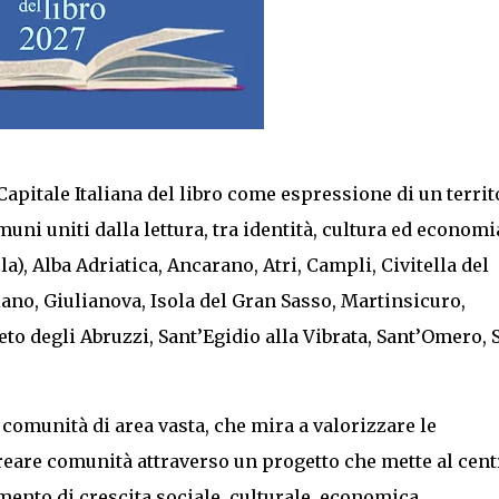
 Capitale Italiana del libro come espressione di un territ
uni uniti dalla lettura, tra identità, cultura ed economia
, Alba Adriatica, Ancarano, Atri, Campli, Civitella del
ano, Giulianova, Isola del Gran Sasso, Martinsicuro,
o degli Abruzzi, Sant’Egidio alla Vibrata, Sant’Omero, S
 comunità di area vasta, che mira a valorizzare le
creare comunità attraverso un progetto che mette al centr
umento di crescita sociale, culturale, economica.