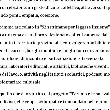
di relazione: un gesto di cura collettiva, attraverso il q
endo ponti, empatia, coesione.
gramma articolato in “52 settimane per leggere insieme”,
 a un tema e a un libro selezionato collettivamente dai
 in tutto il territorio provinciale, coinvolgeranno bibliot
pedali, carceri, borghi montani e luoghi non convenziona
uotidiano di incontro e partecipazione attraverso la
ura, laboratori editoriali e artistici, biblioteche viventi,
 del lavoro, attività negli istituti scolastici, podcast, m
volontariato culturale.
uello che è lo spirito del progetto “Teramo e le sue vall
ondiviso, che venga sviluppato e tramandato nel tempo.
e interventi strutturali che saranno realizzati nel corso