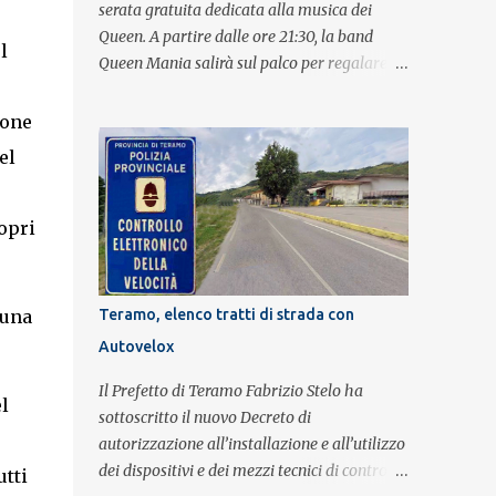
serata gratuita dedicata alla musica dei
Queen. A partire dalle ore 21:30, la band
l
Queen Mania salirà sul palco per regalare al
pubblico un evento con i brani che hanno
fatto la storia della leggendaria band
ione
britannica. Nati nel 2007 e riconosciuti come
el
l'omaggio definitivo alla leggenda dei
Queen, i componenti della band portano
avanti con grande successo la passione e
opri
l'energia del celebre gruppo. Lo spettacolo si
inserisce nell'ambito dei festeggiamenti in
onore di Sant'Alfonso, il santo patrono della
 una
Teramo, elenco tratti di strada con
città. La formazione sul palco è composta da
Autovelox
Simone Fortuna alla batteria e voce, Fabrizio
Palermo al basso e voce, Tiziano Giampieri
Il Prefetto di Teramo Fabrizio Stelo ha
l
alla chitarra e voce, e Salvo Vinci alla voce.
sottoscritto il nuovo Decreto di
Salvo Vinci è la voce scelta direttamente da
autorizzazione all’installazione e all’utilizzo
Brian May e Roger Taylor per il musical We
dei dispositivi e dei mezzi tecnici di controllo
utti
Will Rock You.