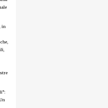
uale
 in
eche,
li,
ostre
i”:
 Un