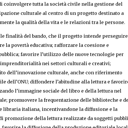
di coinvolgere tutta la società civile nella gestione del
pazione culturale al centro di un progetto destinato a
ente la qualità della vita e le relazioni tra le persone.
n le finalità del bando, che il progetto intende perseguire
re la povertà educativa; rafforzare la coesione e
pubblica; favorire l’utilizzo delle nuove tecnologie per
prenditorialità nei settori culturali e creativi;
bito dell’innovazione culturale, anche con riferimento
e dell’ONU; diffondere l’abitudine alla lettura e favorir
zando l’immagine sociale del libro e della lettura nel
le; promuovere la frequentazione delle biblioteche e de
 libraria italiana, incentivandone la diffusione e la
di promozione della lettura realizzate da soggetti pubbli
 favorire la diffusione della produzione editoriale local