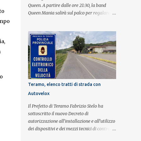
Queen. A partire dalle ore 21:30, la band
to
Queen Mania salirà sul palco per regalare al
pubblico un evento con i brani che hanno
empo
fatto la storia della leggendaria band
britannica. Nati nel 2007 e riconosciuti come
ia,
l'omaggio definitivo alla leggenda dei
Queen, i componenti della band portano
h
avanti con grande successo la passione e
l'energia del celebre gruppo. Lo spettacolo si
inserisce nell'ambito dei festeggiamenti in
ro
onore di Sant'Alfonso, il santo patrono della
Teramo, elenco tratti di strada con
città. La formazione sul palco è composta da
Autovelox
Simone Fortuna alla batteria e voce, Fabrizio
Palermo al basso e voce, Tiziano Giampieri
Il Prefetto di Teramo Fabrizio Stelo ha
alla chitarra e voce, e Salvo Vinci alla voce.
sottoscritto il nuovo Decreto di
Salvo Vinci è la voce scelta direttamente da
autorizzazione all’installazione e all’utilizzo
Brian May e Roger Taylor per il musical We
dei dispositivi e dei mezzi tecnici di controllo
Will Rock You.
del traffico finalizzati al rilevamento a