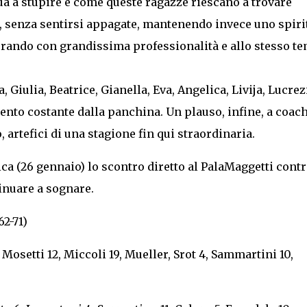
a a stupire è come queste ragazze riescano a trovare
a, senza sentirsi appagate, mantenendo invece uno spiri
vorando con grandissima professionalità e allo stesso t
 Giulia, Beatrice, Gianella, Eva, Angelica, Livija, Lucrez
ento costante dalla panchina. Un plauso, infine, a coac
, artefici di una stagione fin qui straordinaria.
ca (26 gennaio) lo scontro diretto al PalaMaggetti cont
inuare a sognare.
2-71)
 Mosetti 12, Miccoli 19, Mueller, Srot 4, Sammartini 10,