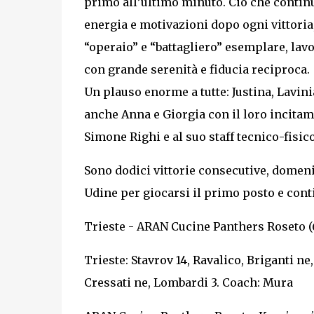
primo all’ultimo minuto. Ciò che continu
energia e motivazioni dopo ogni vittori
“operaio” e “battagliero” esemplare, la
con grande serenità e fiducia reciproca.
Un plauso enorme a tutte: Justina, Lavinia,
anche Anna e Giorgia con il loro incitam
Simone Righi e al suo staff tecnico-fisico
Sono dodici vittorie consecutive, domeni
Udine per giocarsi il primo posto e cont
Trieste - ARAN Cucine Panthers Roseto (6
Trieste: Stavrov 14, Ravalico, Briganti ne,
Cressati ne, Lombardi 3. Coach: Mura