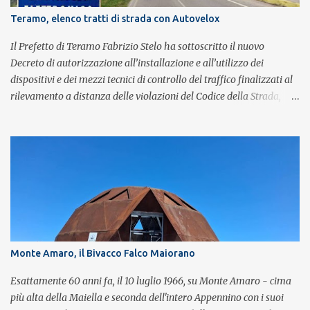
Brian May e Roger Taylor per il musical We Will Rock You.
Teramo, elenco tratti di strada con Autovelox
Il Prefetto di Teramo Fabrizio Stelo ha sottoscritto il nuovo
Decreto di autorizzazione all’installazione e all’utilizzo dei
dispositivi e dei mezzi tecnici di controllo del traffico finalizzati al
rilevamento a distanza delle violazioni del Codice della Strada,
consultabile sul portale della Prefettura. Il Decreto va a sostituire
integralmente il precedente del 29 settembre 2025, individuando i
tratti di strada del territorio provinciale sui quali sarà possibile
effettuare la contestazione differita della violazione accertata
mediante l’utilizzo dei dispositivi di rilevamento delle infrazioni
del C.d.S., in particolare del superamento dei limiti di velocità. Il
provvedimento, spiega il Prefetto, è stato emanato a seguito del
completamento dell’istruttoria da parte della Polizia Stradale di
Teramo, integrando il precedente con i tratti stradali per i quali è
Monte Amaro, il Bivacco Falco Maiorano
stato dato parere tecnico positivo. Con l’occasione, inoltre, si è
proceduto all’esame delle istanze di rettifica e/o revisione p...
Esattamente 60 anni fa, il 10 luglio 1966, su Monte Amaro - cima
più alta della Maiella e seconda dell'intero Appennino con i suoi