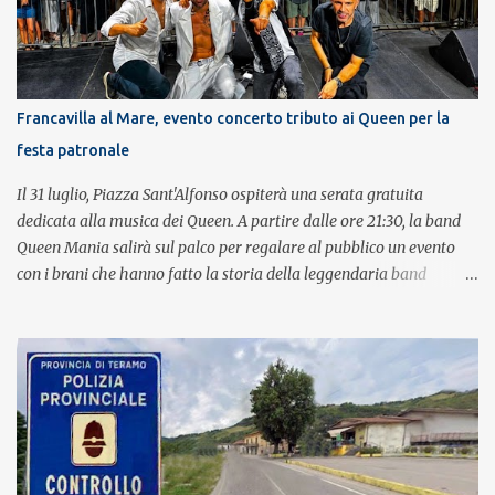
Francavilla al Mare, evento concerto tributo ai Queen per la
festa patronale
Il 31 luglio, Piazza Sant'Alfonso ospiterà una serata gratuita
dedicata alla musica dei Queen. A partire dalle ore 21:30, la band
Queen Mania salirà sul palco per regalare al pubblico un evento
con i brani che hanno fatto la storia della leggendaria band
britannica. Nati nel 2007 e riconosciuti come l'omaggio definitivo
alla leggenda dei Queen, i componenti della band portano avanti
con grande successo la passione e l'energia del celebre gruppo. Lo
spettacolo si inserisce nell'ambito dei festeggiamenti in onore di
Sant'Alfonso, il santo patrono della città. La formazione sul palco è
composta da Simone Fortuna alla batteria e voce, Fabrizio
Palermo al basso e voce, Tiziano Giampieri alla chitarra e voce, e
Salvo Vinci alla voce. Salvo Vinci è la voce scelta direttamente da