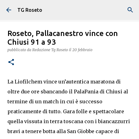
Passa ai contenuti principali
TG Roseto
Roseto, Pallacanestro vince con
Chiusi 91 a 93
pubblicato da
Redazione Tg Roseto
il
20 febbraio
La Liofilchem vince un’autentica maratona di
oltre due ore sbancando il PalaPania di Chiusi al
termine di un match in cui è successo
praticamente di tutto. Gara folle e spettacolare
quella vissuta in terra toscana con i biancazzurri
bravi a tenere botta alla San Giobbe capace di