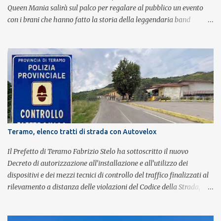
Queen Mania salirà sul palco per regalare al pubblico un evento
con i brani che hanno fatto la storia della leggendaria band
britannica. Nati nel 2007 e riconosciuti come l'omaggio definitivo
alla leggenda dei Queen, i componenti della band portano avanti
con grande successo la passione e l'energia del celebre gruppo. Lo
spettacolo si inserisce nell'ambito dei festeggiamenti in onore di
Sant'Alfonso, il santo patrono della città. La formazione sul palco è
composta da Simone Fortuna alla batteria e voce, Fabrizio
Palermo al basso e voce, Tiziano Giampieri alla chitarra e voce, e
Salvo Vinci alla voce. Salvo Vinci è la voce scelta direttamente da
Brian May e Roger Taylor per il musical We Will Rock You.
Teramo, elenco tratti di strada con Autovelox
Il Prefetto di Teramo Fabrizio Stelo ha sottoscritto il nuovo
Decreto di autorizzazione all’installazione e all’utilizzo dei
dispositivi e dei mezzi tecnici di controllo del traffico finalizzati al
rilevamento a distanza delle violazioni del Codice della Strada,
consultabile sul portale della Prefettura. Il Decreto va a sostituire
integralmente il precedente del 29 settembre 2025, individuando i