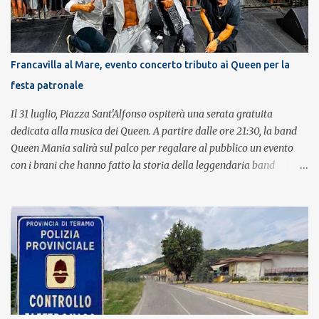
Francavilla al Mare, evento concerto tributo ai Queen per la
festa patronale
Il 31 luglio, Piazza Sant'Alfonso ospiterà una serata gratuita
dedicata alla musica dei Queen. A partire dalle ore 21:30, la band
Queen Mania salirà sul palco per regalare al pubblico un evento
con i brani che hanno fatto la storia della leggendaria band
britannica. Nati nel 2007 e riconosciuti come l'omaggio definitivo
alla leggenda dei Queen, i componenti della band portano avanti
con grande successo la passione e l'energia del celebre gruppo. Lo
spettacolo si inserisce nell'ambito dei festeggiamenti in onore di
Sant'Alfonso, il santo patrono della città. La formazione sul palco è
composta da Simone Fortuna alla batteria e voce, Fabrizio
Palermo al basso e voce, Tiziano Giampieri alla chitarra e voce, e
Salvo Vinci alla voce. Salvo Vinci è la voce scelta direttamente da