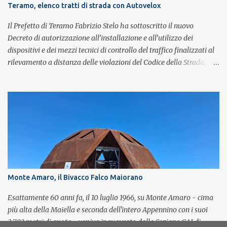
Brian May e Roger Taylor per il musical We Will Rock You.
Teramo, elenco tratti di strada con Autovelox
Il Prefetto di Teramo Fabrizio Stelo ha sottoscritto il nuovo
Decreto di autorizzazione all’installazione e all’utilizzo dei
dispositivi e dei mezzi tecnici di controllo del traffico finalizzati al
rilevamento a distanza delle violazioni del Codice della Strada,
consultabile sul portale della Prefettura. Il Decreto va a sostituire
integralmente il precedente del 29 settembre 2025, individuando i
tratti di strada del territorio provinciale sui quali sarà possibile
effettuare la contestazione differita della violazione accertata
mediante l’utilizzo dei dispositivi di rilevamento delle infrazioni
del C.d.S., in particolare del superamento dei limiti di velocità. Il
provvedimento, spiega il Prefetto, è stato emanato a seguito del
completamento dell’istruttoria da parte della Polizia Stradale di
Teramo, integrando il precedente con i tratti stradali per i quali è
Monte Amaro, il Bivacco Falco Maiorano
stato dato parere tecnico positivo. Con l’occasione, inoltre, si è
proceduto all’esame delle istanze di rettifica e/o revisione p...
Esattamente 60 anni fa, il 10 luglio 1966, su Monte Amaro - cima
più alta della Maiella e seconda dell'intero Appennino con i suoi
2.793 metri di quota - veniva inaugurato dalla Sezione CAI di