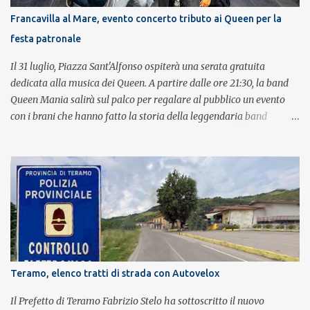
Francavilla al Mare, evento concerto tributo ai Queen per la
festa patronale
Il 31 luglio, Piazza Sant'Alfonso ospiterà una serata gratuita
dedicata alla musica dei Queen. A partire dalle ore 21:30, la band
Queen Mania salirà sul palco per regalare al pubblico un evento
con i brani che hanno fatto la storia della leggendaria band
britannica. Nati nel 2007 e riconosciuti come l'omaggio definitivo
alla leggenda dei Queen, i componenti della band portano avanti
con grande successo la passione e l'energia del celebre gruppo. Lo
spettacolo si inserisce nell'ambito dei festeggiamenti in onore di
Sant'Alfonso, il santo patrono della città. La formazione sul palco è
composta da Simone Fortuna alla batteria e voce, Fabrizio
Palermo al basso e voce, Tiziano Giampieri alla chitarra e voce, e
Salvo Vinci alla voce. Salvo Vinci è la voce scelta direttamente da
Brian May e Roger Taylor per il musical We Will Rock You.
Teramo, elenco tratti di strada con Autovelox
Il Prefetto di Teramo Fabrizio Stelo ha sottoscritto il nuovo