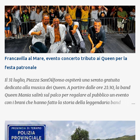
Francavilla al Mare, evento concerto tributo ai Queen per la
festa patronale
Il 31 luglio, Piazza Sant'Alfonso ospiterà una serata gratuita
dedicata alla musica dei Queen. A partire dalle ore 21:30, la band
Queen Mania salirà sul palco per regalare al pubblico un evento
con i brani che hanno fatto la storia della leggendaria band
britannica. Nati nel 2007 e riconosciuti come l'omaggio definitivo
alla leggenda dei Queen, i componenti della band portano avanti
con grande successo la passione e l'energia del celebre gruppo. Lo
spettacolo si inserisce nell'ambito dei festeggiamenti in onore di