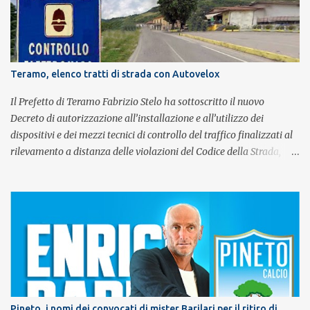
Sant'Alfonso, il santo patrono della città. La formazione sul palco è
composta da Simone Fortuna alla batteria e voce, Fabrizio
Palermo al basso e voce, Tiziano Giampieri alla chitarra e voce, e
Salvo Vinci alla voce. Salvo Vinci è la voce scelta direttamente da
Brian May e Roger Taylor per il musical We Will Rock You.
Teramo, elenco tratti di strada con Autovelox
Il Prefetto di Teramo Fabrizio Stelo ha sottoscritto il nuovo
Decreto di autorizzazione all’installazione e all’utilizzo dei
dispositivi e dei mezzi tecnici di controllo del traffico finalizzati al
rilevamento a distanza delle violazioni del Codice della Strada,
consultabile sul portale della Prefettura. Il Decreto va a sostituire
integralmente il precedente del 29 settembre 2025, individuando i
tratti di strada del territorio provinciale sui quali sarà possibile
effettuare la contestazione differita della violazione accertata
mediante l’utilizzo dei dispositivi di rilevamento delle infrazioni
del C.d.S., in particolare del superamento dei limiti di velocità. Il
provvedimento, spiega il Prefetto, è stato emanato a seguito del
completamento dell’istruttoria da parte della Polizia Stradale di
Teramo, integrando il precedente con i tratti stradali per i quali è
Pineto, i nomi dei convocati di mister Barilari per il ritiro di