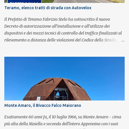
Brian May e Roger Taylor per il musical We Will Rock You.
Teramo, elenco tratti di strada con Autovelox
Il Prefetto di Teramo Fabrizio Stelo ha sottoscritto il nuovo
Decreto di autorizzazione all’installazione e all’utilizzo dei
dispositivi e dei mezzi tecnici di controllo del traffico finalizzati al
rilevamento a distanza delle violazioni del Codice della Strada,
consultabile sul portale della Prefettura. Il Decreto va a sostituire
integralmente il precedente del 29 settembre 2025, individuando i
tratti di strada del territorio provinciale sui quali sarà possibile
effettuare la contestazione differita della violazione accertata
mediante l’utilizzo dei dispositivi di rilevamento delle infrazioni
del C.d.S., in particolare del superamento dei limiti di velocità. Il
provvedimento, spiega il Prefetto, è stato emanato a seguito del
completamento dell’istruttoria da parte della Polizia Stradale di
Teramo, integrando il precedente con i tratti stradali per i quali è
Monte Amaro, il Bivacco Falco Maiorano
stato dato parere tecnico positivo. Con l’occasione, inoltre, si è
proceduto all’esame delle istanze di rettifica e/o revisione p...
Esattamente 60 anni fa, il 10 luglio 1966, su Monte Amaro - cima
più alta della Maiella e seconda dell'intero Appennino con i suoi