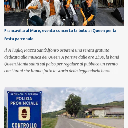
Francavilla al Mare, evento concerto tributo ai Queen per la
festa patronale
Il 31 luglio, Piazza Sant'Alfonso ospiterà una serata gratuita
dedicata alla musica dei Queen. A partire dalle ore 21:30, la band
Queen Mania salirà sul palco per regalare al pubblico un evento
con i brani che hanno fatto la storia della leggendaria band
britannica. Nati nel 2007 e riconosciuti come l'omaggio definitivo
alla leggenda dei Queen, i componenti della band portano avanti
con grande successo la passione e l'energia del celebre gruppo. Lo
spettacolo si inserisce nell'ambito dei festeggiamenti in onore di
Sant'Alfonso, il santo patrono della città. La formazione sul palco è
composta da Simone Fortuna alla batteria e voce, Fabrizio
Palermo al basso e voce, Tiziano Giampieri alla chitarra e voce, e
Salvo Vinci alla voce. Salvo Vinci è la voce scelta direttamente da