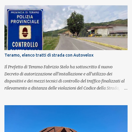
alla leggenda dei Queen, i componenti della band portano avanti
con grande successo la passione e l'energia del celebre gruppo. Lo
spettacolo si inserisce nell'ambito dei festeggiamenti in onore di
Sant'Alfonso, il santo patrono della città. La formazione sul palco è
composta da Simone Fortuna alla batteria e voce, Fabrizio
Palermo al basso e voce, Tiziano Giampieri alla chitarra e voce, e
Salvo Vinci alla voce. Salvo Vinci è la voce scelta direttamente da
Brian May e Roger Taylor per il musical We Will Rock You.
Teramo, elenco tratti di strada con Autovelox
Il Prefetto di Teramo Fabrizio Stelo ha sottoscritto il nuovo
Decreto di autorizzazione all’installazione e all’utilizzo dei
dispositivi e dei mezzi tecnici di controllo del traffico finalizzati al
rilevamento a distanza delle violazioni del Codice della Strada,
consultabile sul portale della Prefettura. Il Decreto va a sostituire
integralmente il precedente del 29 settembre 2025, individuando i
tratti di strada del territorio provinciale sui quali sarà possibile
effettuare la contestazione differita della violazione accertata
mediante l’utilizzo dei dispositivi di rilevamento delle infrazioni
del C.d.S., in particolare del superamento dei limiti di velocità. Il