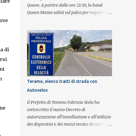
lare
Queen. A partire dalle ore 21:30, la band
Queen Mania salirà sul palco per regalare al
pubblico un evento con i brani che hanno
uove
fatto la storia della leggendaria band
britannica. Nati nel 2007 e riconosciuti come
l'omaggio definitivo alla leggenda dei
Queen, i componenti della band portano
a di
avanti con grande successo la passione e
rsi
l'energia del celebre gruppo. Lo spettacolo si
ni
inserisce nell'ambito dei festeggiamenti in
onore di Sant'Alfonso, il santo patrono della
n
Teramo, elenco tratti di strada con
città. La formazione sul palco è composta da
Autovelox
Simone Fortuna alla batteria e voce, Fabrizio
Palermo al basso e voce, Tiziano Giampieri
Il Prefetto di Teramo Fabrizio Stelo ha
alla chitarra e voce, e Salvo Vinci alla voce.
one
sottoscritto il nuovo Decreto di
Salvo Vinci è la voce scelta direttamente da
autorizzazione all’installazione e all’utilizzo
Brian May e Roger Taylor per il musical We
dei dispositivi e dei mezzi tecnici di controllo
Will Rock You.
del traffico finalizzati al rilevamento a