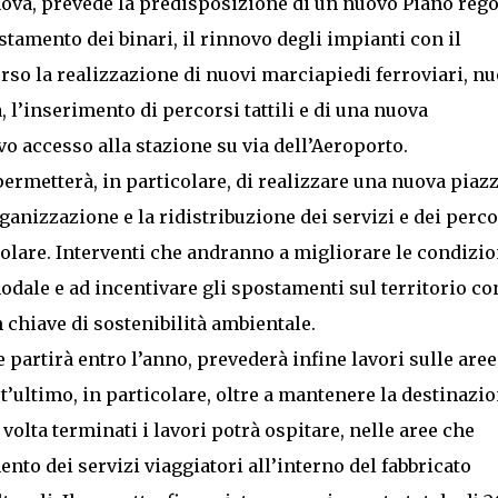
nova, prevede la predisposizione di un nuovo Piano rego
stamento dei binari, il rinnovo degli impianti con il
erso la realizzazione di nuovi marciapiedi ferroviari, n
 l’inserimento di percorsi tattili e di una nuova
vo accesso alla stazione su via dell’Aeroporto.
ermetterà, in particolare, di realizzare una nuova piazz
rganizzazione e la ridistribuzione dei servizi e dei perco
icolare. Interventi che andranno a migliorare le condizio
modale e ad incentivare gli spostamenti sul territorio co
n chiave di sostenibilità ambientale.
e partirà entro l’anno, prevederà infine lavori sulle aree
st’ultimo, in particolare, oltre a mantenere la destinazi
volta terminati i lavori potrà ospitare, nelle aree che
ento dei servizi viaggiatori all’interno del fabbricato