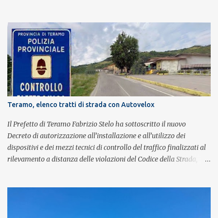
britannica. Nati nel 2007 e riconosciuti come l'omaggio definitivo
alla leggenda dei Queen, i componenti della band portano avanti
con grande successo la passione e l'energia del celebre gruppo. Lo
spettacolo si inserisce nell'ambito dei festeggiamenti in onore di
Sant'Alfonso, il santo patrono della città. La formazione sul palco è
composta da Simone Fortuna alla batteria e voce, Fabrizio
Palermo al basso e voce, Tiziano Giampieri alla chitarra e voce, e
Salvo Vinci alla voce. Salvo Vinci è la voce scelta direttamente da
Brian May e Roger Taylor per il musical We Will Rock You.
Teramo, elenco tratti di strada con Autovelox
Il Prefetto di Teramo Fabrizio Stelo ha sottoscritto il nuovo
Decreto di autorizzazione all’installazione e all’utilizzo dei
dispositivi e dei mezzi tecnici di controllo del traffico finalizzati al
rilevamento a distanza delle violazioni del Codice della Strada,
consultabile sul portale della Prefettura. Il Decreto va a sostituire
integralmente il precedente del 29 settembre 2025, individuando i
tratti di strada del territorio provinciale sui quali sarà possibile
effettuare la contestazione differita della violazione accertata
mediante l’utilizzo dei dispositivi di rilevamento delle infrazioni