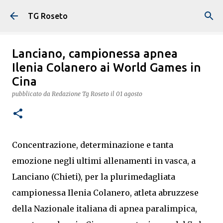
Passa ai contenuti principali
TG Roseto
Lanciano, campionessa apnea
Ilenia Colanero ai World Games in
Cina
pubblicato da
Redazione Tg Roseto
il
01 agosto
Concentrazione, determinazione e tanta
emozione negli ultimi allenamenti in vasca, a
Lanciano (Chieti), per la plurimedagliata
campionessa Ilenia Colanero, atleta abruzzese
della Nazionale italiana di apnea paralimpica,