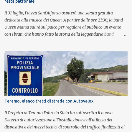
festa patronale
Il 31 luglio, Piazza Sant'Alfonso ospiterà una serata gratuita
dedicata alla musica dei Queen. A partire dalle ore 21:30, la band
Queen Mania salirà sul palco per regalare al pubblico un evento
con i brani che hanno fatto la storia della leggendaria band
britannica. Nati nel 2007 e riconosciuti come l'omaggio definitivo
alla leggenda dei Queen, i componenti della band portano avanti
con grande successo la passione e l'energia del celebre gruppo. Lo
spettacolo si inserisce nell'ambito dei festeggiamenti in onore di
Sant'Alfonso, il santo patrono della città. La formazione sul palco è
composta da Simone Fortuna alla batteria e voce, Fabrizio
Palermo al basso e voce, Tiziano Giampieri alla chitarra e voce, e
Salvo Vinci alla voce. Salvo Vinci è la voce scelta direttamente da
Brian May e Roger Taylor per il musical We Will Rock You.
Teramo, elenco tratti di strada con Autovelox
Il Prefetto di Teramo Fabrizio Stelo ha sottoscritto il nuovo
Decreto di autorizzazione all’installazione e all’utilizzo dei
dispositivi e dei mezzi tecnici di controllo del traffico finalizzati al