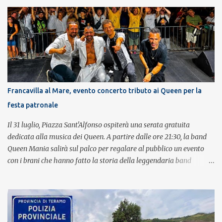
Francavilla al Mare, evento concerto tributo ai Queen per la
festa patronale
Il 31 luglio, Piazza Sant'Alfonso ospiterà una serata gratuita
dedicata alla musica dei Queen. A partire dalle ore 21:30, la band
Queen Mania salirà sul palco per regalare al pubblico un evento
con i brani che hanno fatto la storia della leggendaria band
britannica. Nati nel 2007 e riconosciuti come l'omaggio definitivo
alla leggenda dei Queen, i componenti della band portano avanti
con grande successo la passione e l'energia del celebre gruppo. Lo
spettacolo si inserisce nell'ambito dei festeggiamenti in onore di
Sant'Alfonso, il santo patrono della città. La formazione sul palco è