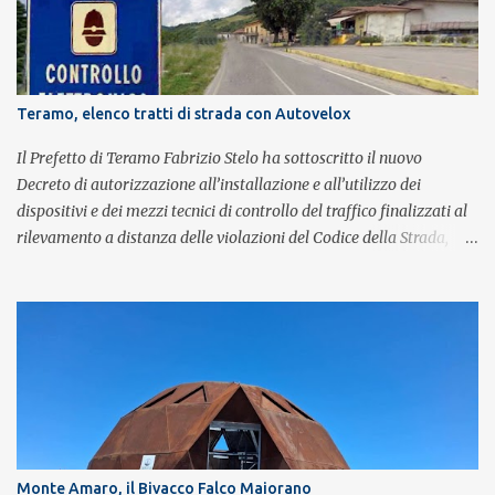
composta da Simone Fortuna alla batteria e voce, Fabrizio
Palermo al basso e voce, Tiziano Giampieri alla chitarra e voce, e
Salvo Vinci alla voce. Salvo Vinci è la voce scelta direttamente da
Brian May e Roger Taylor per il musical We Will Rock You.
Teramo, elenco tratti di strada con Autovelox
Il Prefetto di Teramo Fabrizio Stelo ha sottoscritto il nuovo
Decreto di autorizzazione all’installazione e all’utilizzo dei
dispositivi e dei mezzi tecnici di controllo del traffico finalizzati al
rilevamento a distanza delle violazioni del Codice della Strada,
consultabile sul portale della Prefettura. Il Decreto va a sostituire
integralmente il precedente del 29 settembre 2025, individuando i
tratti di strada del territorio provinciale sui quali sarà possibile
effettuare la contestazione differita della violazione accertata
mediante l’utilizzo dei dispositivi di rilevamento delle infrazioni
del C.d.S., in particolare del superamento dei limiti di velocità. Il
provvedimento, spiega il Prefetto, è stato emanato a seguito del
completamento dell’istruttoria da parte della Polizia Stradale di
Teramo, integrando il precedente con i tratti stradali per i quali è
Monte Amaro, il Bivacco Falco Maiorano