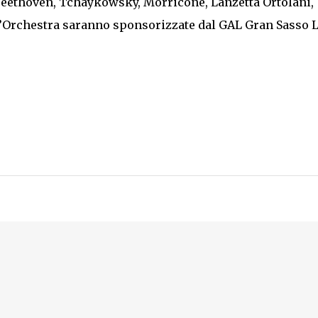
Beethoven, Tchaykowsky, Morricone, Lanzetta Ortolani,
ll’Orchestra saranno sponsorizzate dal GAL Gran Sasso L