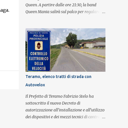
Queen. A partire dalle ore 21:30, la band
aga.
Queen Mania salirà sul palco per regalare al
pubblico un evento con i brani che hanno
fatto la storia della leggendaria band
britannica. Nati nel 2007 e riconosciuti come
l'omaggio definitivo alla leggenda dei
Queen, i componenti della band portano
avanti con grande successo la passione e
l'energia del celebre gruppo. Lo spettacolo si
inserisce nell'ambito dei festeggiamenti in
onore di Sant'Alfonso, il santo patrono della
Teramo, elenco tratti di strada con
città. La formazione sul palco è composta da
Autovelox
Simone Fortuna alla batteria e voce, Fabrizio
Palermo al basso e voce, Tiziano Giampieri
Il Prefetto di Teramo Fabrizio Stelo ha
alla chitarra e voce, e Salvo Vinci alla voce.
sottoscritto il nuovo Decreto di
Salvo Vinci è la voce scelta direttamente da
autorizzazione all’installazione e all’utilizzo
Brian May e Roger Taylor per il musical We
dei dispositivi e dei mezzi tecnici di controllo
Will Rock You.
del traffico finalizzati al rilevamento a