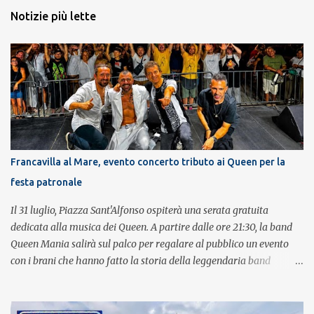
Notizie più lette
Francavilla al Mare, evento concerto tributo ai Queen per la
festa patronale
Il 31 luglio, Piazza Sant'Alfonso ospiterà una serata gratuita
dedicata alla musica dei Queen. A partire dalle ore 21:30, la band
Queen Mania salirà sul palco per regalare al pubblico un evento
con i brani che hanno fatto la storia della leggendaria band
britannica. Nati nel 2007 e riconosciuti come l'omaggio definitivo
alla leggenda dei Queen, i componenti della band portano avanti
con grande successo la passione e l'energia del celebre gruppo. Lo