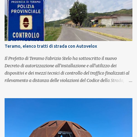
spettacolo si inserisce nell'ambito dei festeggiamenti in onore di
Sant'Alfonso, il santo patrono della città. La formazione sul palco è
composta da Simone Fortuna alla batteria e voce, Fabrizio
Palermo al basso e voce, Tiziano Giampieri alla chitarra e voce, e
Salvo Vinci alla voce. Salvo Vinci è la voce scelta direttamente da
Brian May e Roger Taylor per il musical We Will Rock You.
Teramo, elenco tratti di strada con Autovelox
Il Prefetto di Teramo Fabrizio Stelo ha sottoscritto il nuovo
Decreto di autorizzazione all’installazione e all’utilizzo dei
dispositivi e dei mezzi tecnici di controllo del traffico finalizzati al
rilevamento a distanza delle violazioni del Codice della Strada,
consultabile sul portale della Prefettura. Il Decreto va a sostituire
integralmente il precedente del 29 settembre 2025, individuando i
tratti di strada del territorio provinciale sui quali sarà possibile
effettuare la contestazione differita della violazione accertata
mediante l’utilizzo dei dispositivi di rilevamento delle infrazioni
del C.d.S., in particolare del superamento dei limiti di velocità. Il
provvedimento, spiega il Prefetto, è stato emanato a seguito del