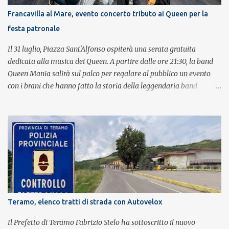
Francavilla al Mare, evento concerto tributo ai Queen per la
festa patronale
Il 31 luglio, Piazza Sant'Alfonso ospiterà una serata gratuita
dedicata alla musica dei Queen. A partire dalle ore 21:30, la band
Queen Mania salirà sul palco per regalare al pubblico un evento
con i brani che hanno fatto la storia della leggendaria band
britannica. Nati nel 2007 e riconosciuti come l'omaggio definitivo
alla leggenda dei Queen, i componenti della band portano avanti
con grande successo la passione e l'energia del celebre gruppo. Lo
spettacolo si inserisce nell'ambito dei festeggiamenti in onore di
Sant'Alfonso, il santo patrono della città. La formazione sul palco è
composta da Simone Fortuna alla batteria e voce, Fabrizio
Palermo al basso e voce, Tiziano Giampieri alla chitarra e voce, e
Salvo Vinci alla voce. Salvo Vinci è la voce scelta direttamente da
Brian May e Roger Taylor per il musical We Will Rock You.
Teramo, elenco tratti di strada con Autovelox
Il Prefetto di Teramo Fabrizio Stelo ha sottoscritto il nuovo