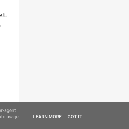
altri frequentatori delle montagne abruzzesi
chiede ora che quell'originaria intitolazione
ali.
venga ripristinata: dedicando a Falco
,
Maiorano - prima guida ufficiale della
Maiella a fine Ottocento - la nuova struttura
in corso di realizzazione sulla vetta di Monte
Amaro (con termine dei lavori previsto entro
fine luglio). Tra i firmatari ci sono i nomi
delle Guide Alpine del Collegio Abruzzo
Giampiero Di Federico, Pasquale Iannetti e
Paolo Caruso, dell'alpinista Cristiano Iurisci
e di studiosi appassionati della memoria
della Maiella, quali Lucio Taraborrelli e ...
er-agent
rate usage
LEARN MORE
GOT IT