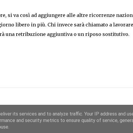
re, si va così ad aggiungere alle altre ricorrenze nazion
iorno libero in più. Chi invece sarà chiamato a lavorare
erà una retribuzione aggiuntiva o un riposo sostitutivo.
liver its services and to analyze traffic. Your IP address and us
rmance and security metrics to ensure quality of service, gene
Chi Siamo
Ricorrenze
buse.