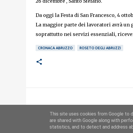
26 dicembre , Santo Stefano.
Da oggi la Festa di San Francesco, 4 ottob
La maggior parte dei lavoratori avrà un g
soprattutto nei servizi essenziali, ricev
CRONACA ABRUZZO
ROSETO DEGLI ABRUZZI
This site uses cookies from Google to de
are shared with Google along with perfo
statistics, and to detect and address a