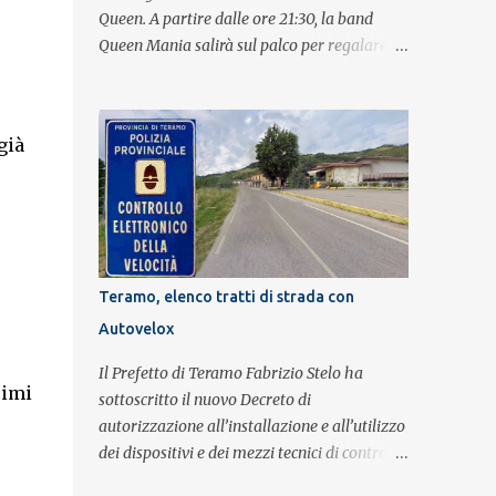
Queen. A partire dalle ore 21:30, la band
Queen Mania salirà sul palco per regalare al
pubblico un evento con i brani che hanno
fatto la storia della leggendaria band
britannica. Nati nel 2007 e riconosciuti come
già
l'omaggio definitivo alla leggenda dei
Queen, i componenti della band portano
avanti con grande successo la passione e
l'energia del celebre gruppo. Lo spettacolo si
inserisce nell'ambito dei festeggiamenti in
onore di Sant'Alfonso, il santo patrono della
Teramo, elenco tratti di strada con
città. La formazione sul palco è composta da
Autovelox
Simone Fortuna alla batteria e voce, Fabrizio
Palermo al basso e voce, Tiziano Giampieri
Il Prefetto di Teramo Fabrizio Stelo ha
alla chitarra e voce, e Salvo Vinci alla voce.
rimi
sottoscritto il nuovo Decreto di
Salvo Vinci è la voce scelta direttamente da
autorizzazione all’installazione e all’utilizzo
Brian May e Roger Taylor per il musical We
dei dispositivi e dei mezzi tecnici di controllo
Will Rock You.
del traffico finalizzati al rilevamento a