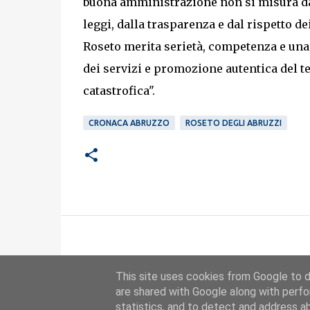
buona amministrazione non si misura dai
leggi, dalla trasparenza e dal rispetto dei
Roseto merita serietà, competenza e una 
dei servizi e promozione autentica del te
catastrofica".
CRONACA ABRUZZO
ROSETO DEGLI ABRUZZI
This site uses cookies from Google to de
are shared with Google along with perfo
statistics, and to detect and address a