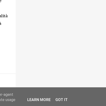
e
altri frequentatori delle montagne abruzzesi
chiede ora che quell'originaria intitolazione
lità
venga ripristinata: dedicando a Falco
Maiorano - prima guida ufficiale della
à
Maiella a fine Ottocento - la nuova struttura
in corso di realizzazione sulla vetta di Monte
Amaro (con termine dei lavori previsto entro
fine luglio). Tra i firmatari ci sono i nomi
delle Guide Alpine del Collegio Abruzzo
Giampiero Di Federico, Pasquale Iannetti e
Paolo Caruso, dell'alpinista Cristiano Iurisci
e di studiosi appassionati della memoria
della Maiella, quali Lucio Taraborrelli e ...
er-agent
rate usage
LEARN MORE
GOT IT