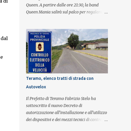
a di
Queen. A partire dalle ore 21:30, la band
Queen Mania salirà sul palco per regalare al
pubblico un evento con i brani che hanno
fatto la storia della leggendaria band
britannica. Nati nel 2007 e riconosciuti come
 dal
l'omaggio definitivo alla leggenda dei
Queen, i componenti della band portano
avanti con grande successo la passione e
re
l'energia del celebre gruppo. Lo spettacolo si
inserisce nell'ambito dei festeggiamenti in
onore di Sant'Alfonso, il santo patrono della
Teramo, elenco tratti di strada con
città. La formazione sul palco è composta da
Autovelox
Simone Fortuna alla batteria e voce, Fabrizio
Palermo al basso e voce, Tiziano Giampieri
Il Prefetto di Teramo Fabrizio Stelo ha
alla chitarra e voce, e Salvo Vinci alla voce.
sottoscritto il nuovo Decreto di
Salvo Vinci è la voce scelta direttamente da
autorizzazione all’installazione e all’utilizzo
Brian May e Roger Taylor per il musical We
dei dispositivi e dei mezzi tecnici di controllo
Will Rock You.
del traffico finalizzati al rilevamento a