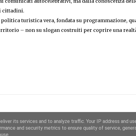
 comunicati autocelebrativi, ma dalla conoscenza dell
 cittadini.
politica turistica vera, fondata su programmazione, qua
rritorio – non su slogan costruiti per coprire una realt
liver its services and to analyze traffic. Your IP address and us
rmance and security metrics to ensure quality of service, gene
Chi Siamo
Ricorrenze
buse.