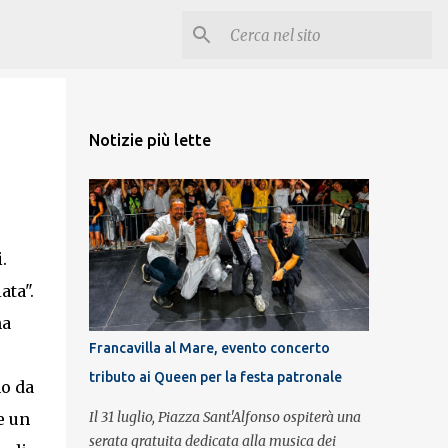
Notizie più lette
.
ata".
ha
Francavilla al Mare, evento concerto
tributo ai Queen per la festa patronale
no da
Il 31 luglio, Piazza Sant'Alfonso ospiterà una
e un
serata gratuita dedicata alla musica dei