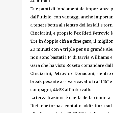
40 minuti.
Due punti di fondamentale importanza p
dall’inizio, con vantaggi anche important
a tenere botta al rientro dei laziali e to
Cinciarini, e proprio l’ex Rieti Petrovic è
Tre in doppia cifra a fine gara, il miglior
20 minuti con 4 triple per un grande Ales
non sono bastati i 14 di Jarvis Williams e 
Gara che ha visto Roseto comandare dalla
Cinciarini, Petrovic e Donadoni, rientro o
break pesante arriva a cavallo tra il 16° e
compagni, 44-28 all’intervallo.
La terza frazione è quella della rimonta 
Rieti che torna a contatto addirittura su