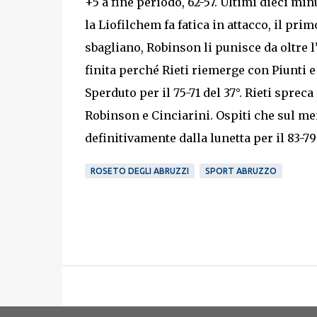
+5 a fine periodo, 62-57. Ultimi dieci mi
la Liofilchem fa fatica in attacco, il pri
sbagliano, Robinson li punisce da oltre l’
finita perché Rieti riemerge con Piunti e
Sperduto per il 75-71 del 37°. Rieti spre
Robinson e Cinciarini. Ospiti che sul me
definitivamente dalla lunetta per il 83-79
ROSETO DEGLI ABRUZZI
SPORT ABRUZZO