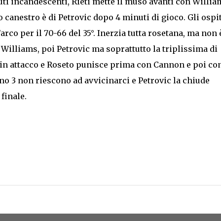
nuti incandescenti, Rieti mette il muso avanti con William
mo canestro è di Petrovic dopo 4 minuti di gioco. Gli ospit
arco per il 70-66 del 35°. Inerzia tutta rosetana, ma non 
 Williams, poi Petrovic ma soprattutto la triplissima di
ca in attacco e Roseto punisce prima con Cannon e poi co
no 3 non riescono ad avvicinarci e Petrovic la chiude
 finale.