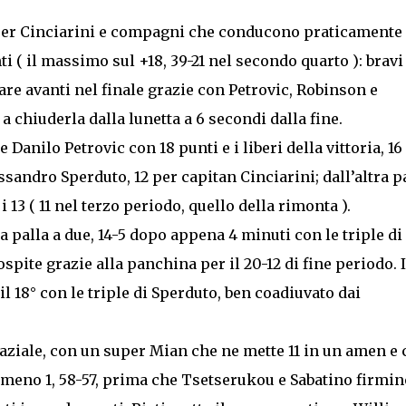
er Cinciarini e compagni che conducono praticamente 
i ( il massimo sul +18, 39-21 nel secondo quarto ): bravi
rnare avanti nel finale grazie con Petrovic, Robinson e
 a chiuderla dalla lunetta a 6 secondi dalla fine.
e Danilo Petrovic con 18 punti e i liberi della vittoria, 16
sandro Sperduto, 12 per capitan Cinciarini; dall’altra p
i 13 ( 11 nel terzo periodo, quello della rimonta ).
 palla a due, 14-5 dopo appena 4 minuti con le triple di
spite grazie alla panchina per il 20-12 di fine periodo. I
 il 18° con le triple di Sperduto, ben coadiuvato dai
laziale, con un super Mian che ne mette 11 in un amen e
l meno 1, 58-57, prima che Tsetserukou e Sabatino firmino