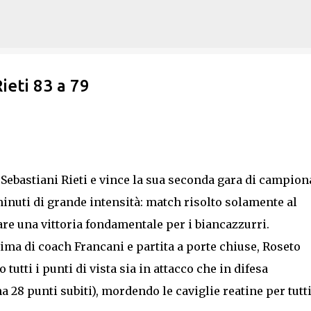
Passa ai contenuti principali
ieti 83 a 79
 Sebastiani Rieti e vince la sua seconda gara di campion
minuti di grande intensità: match risolto solamente al
dare una vittoria fondamentale per i biancazzurri.
ima di coach Francani e partita a porte chiuse, Roseto
utti i punti di vista sia in attacco che in difesa
 28 punti subiti), mordendo le caviglie reatine per tutti