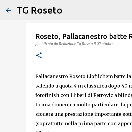
TG Roseto
Roseto, Pallacanestro batte R
pubblicato da
Redazione Tg Roseto
il
27 ottobre
Pallacanestro Roseto Liofilchem batte la
salendo a quota 4 in classifica dopo 40 
fotofinish con i liberi di Petrovic a blin
In una domenica molto particolare, la pr
sfodera una prestazione importante sotto t
(soprattutto nella prima parte con appena