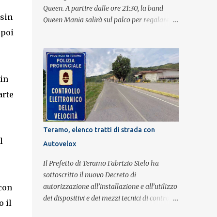
Queen. A partire dalle ore 21:30, la band
sin
Queen Mania salirà sul palco per regalare al
pubblico un evento con i brani che hanno
 poi
fatto la storia della leggendaria band
britannica. Nati nel 2007 e riconosciuti come
l'omaggio definitivo alla leggenda dei
Queen, i componenti della band portano
 in
avanti con grande successo la passione e
arte
l'energia del celebre gruppo. Lo spettacolo si
inserisce nell'ambito dei festeggiamenti in
onore di Sant'Alfonso, il santo patrono della
Teramo, elenco tratti di strada con
città. La formazione sul palco è composta da
l
Autovelox
Simone Fortuna alla batteria e voce, Fabrizio
Palermo al basso e voce, Tiziano Giampieri
Il Prefetto di Teramo Fabrizio Stelo ha
alla chitarra e voce, e Salvo Vinci alla voce.
sottoscritto il nuovo Decreto di
Salvo Vinci è la voce scelta direttamente da
autorizzazione all’installazione e all’utilizzo
 con
Brian May e Roger Taylor per il musical We
dei dispositivi e dei mezzi tecnici di controllo
 il
Will Rock You.
del traffico finalizzati al rilevamento a