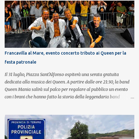
Francavilla al Mare, evento concerto tributo ai Queen per la
festa patronale
Il 31 luglio, Piazza Sant'Alfonso ospiterà una serata gratuita
dedicata alla musica dei Queen. A partire dalle ore 21:30, la band
Queen Mania salirà sul palco per regalare al pubblico un evento
con i brani che hanno fatto la storia della leggendaria band
britannica. Nati nel 2007 e riconosciuti come l'omaggio definitivo
alla leggenda dei Queen, i componenti della band portano avanti
con grande successo la passione e l'energia del celebre gruppo. Lo
spettacolo si inserisce nell'ambito dei festeggiamenti in onore di
Sant'Alfonso, il santo patrono della città. La formazione sul palco è