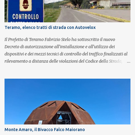
composta da Simone Fortuna alla batteria e voce, Fabrizio
Palermo al basso e voce, Tiziano Giampieri alla chitarra e voce, e
Salvo Vinci alla voce. Salvo Vinci è la voce scelta direttamente da
Brian May e Roger Taylor per il musical We Will Rock You.
Teramo, elenco tratti di strada con Autovelox
Il Prefetto di Teramo Fabrizio Stelo ha sottoscritto il nuovo
Decreto di autorizzazione all’installazione e all’utilizzo dei
dispositivi e dei mezzi tecnici di controllo del traffico finalizzati al
rilevamento a distanza delle violazioni del Codice della Strada,
consultabile sul portale della Prefettura. Il Decreto va a sostituire
integralmente il precedente del 29 settembre 2025, individuando i
tratti di strada del territorio provinciale sui quali sarà possibile
effettuare la contestazione differita della violazione accertata
mediante l’utilizzo dei dispositivi di rilevamento delle infrazioni
del C.d.S., in particolare del superamento dei limiti di velocità. Il
provvedimento, spiega il Prefetto, è stato emanato a seguito del
completamento dell’istruttoria da parte della Polizia Stradale di
Teramo, integrando il precedente con i tratti stradali per i quali è
Monte Amaro, il Bivacco Falco Maiorano
stato dato parere tecnico positivo. Con l’occasione, inoltre, si è