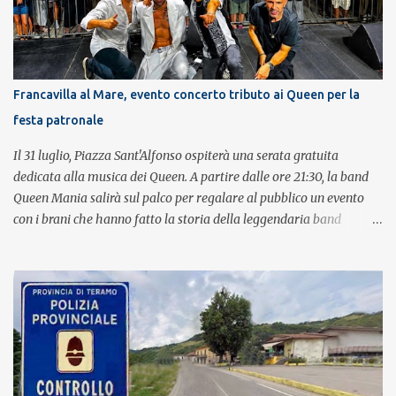
Francavilla al Mare, evento concerto tributo ai Queen per la
festa patronale
Il 31 luglio, Piazza Sant'Alfonso ospiterà una serata gratuita
dedicata alla musica dei Queen. A partire dalle ore 21:30, la band
Queen Mania salirà sul palco per regalare al pubblico un evento
con i brani che hanno fatto la storia della leggendaria band
britannica. Nati nel 2007 e riconosciuti come l'omaggio definitivo
alla leggenda dei Queen, i componenti della band portano avanti
con grande successo la passione e l'energia del celebre gruppo. Lo
spettacolo si inserisce nell'ambito dei festeggiamenti in onore di
Sant'Alfonso, il santo patrono della città. La formazione sul palco è
composta da Simone Fortuna alla batteria e voce, Fabrizio
Palermo al basso e voce, Tiziano Giampieri alla chitarra e voce, e
Salvo Vinci alla voce. Salvo Vinci è la voce scelta direttamente da