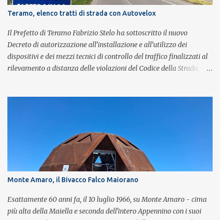
Brian May e Roger Taylor per il musical We Will Rock You.
Teramo, elenco tratti di strada con Autovelox
Il Prefetto di Teramo Fabrizio Stelo ha sottoscritto il nuovo
Decreto di autorizzazione all’installazione e all’utilizzo dei
dispositivi e dei mezzi tecnici di controllo del traffico finalizzati al
rilevamento a distanza delle violazioni del Codice della Strada,
consultabile sul portale della Prefettura. Il Decreto va a sostituire
integralmente il precedente del 29 settembre 2025, individuando i
tratti di strada del territorio provinciale sui quali sarà possibile
effettuare la contestazione differita della violazione accertata
mediante l’utilizzo dei dispositivi di rilevamento delle infrazioni
del C.d.S., in particolare del superamento dei limiti di velocità. Il
provvedimento, spiega il Prefetto, è stato emanato a seguito del
completamento dell’istruttoria da parte della Polizia Stradale di
Teramo, integrando il precedente con i tratti stradali per i quali è
Monte Amaro, il Bivacco Falco Maiorano
stato dato parere tecnico positivo. Con l’occasione, inoltre, si è
proceduto all’esame delle istanze di rettifica e/o revisione p...
Esattamente 60 anni fa, il 10 luglio 1966, su Monte Amaro - cima
più alta della Maiella e seconda dell'intero Appennino con i suoi