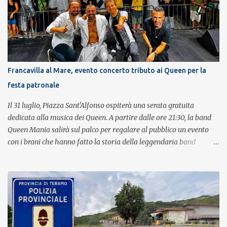
Francavilla al Mare, evento concerto tributo ai Queen per la
festa patronale
Il 31 luglio, Piazza Sant'Alfonso ospiterà una serata gratuita
dedicata alla musica dei Queen. A partire dalle ore 21:30, la band
Queen Mania salirà sul palco per regalare al pubblico un evento
con i brani che hanno fatto la storia della leggendaria band
britannica. Nati nel 2007 e riconosciuti come l'omaggio definitivo
alla leggenda dei Queen, i componenti della band portano avanti
con grande successo la passione e l'energia del celebre gruppo. Lo
spettacolo si inserisce nell'ambito dei festeggiamenti in onore di
Sant'Alfonso, il santo patrono della città. La formazione sul palco è
composta da Simone Fortuna alla batteria e voce, Fabrizio