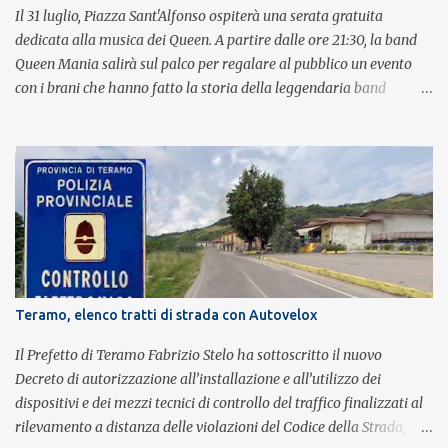
Il 31 luglio, Piazza Sant'Alfonso ospiterà una serata gratuita
dedicata alla musica dei Queen. A partire dalle ore 21:30, la band
Queen Mania salirà sul palco per regalare al pubblico un evento
con i brani che hanno fatto la storia della leggendaria band
britannica. Nati nel 2007 e riconosciuti come l'omaggio definitivo
alla leggenda dei Queen, i componenti della band portano avanti
con grande successo la passione e l'energia del celebre gruppo. Lo
spettacolo si inserisce nell'ambito dei festeggiamenti in onore di
Sant'Alfonso, il santo patrono della città. La formazione sul palco è
composta da Simone Fortuna alla batteria e voce, Fabrizio
Palermo al basso e voce, Tiziano Giampieri alla chitarra e voce, e
Salvo Vinci alla voce. Salvo Vinci è la voce scelta direttamente da
Brian May e Roger Taylor per il musical We Will Rock You.
Teramo, elenco tratti di strada con Autovelox
Il Prefetto di Teramo Fabrizio Stelo ha sottoscritto il nuovo
Decreto di autorizzazione all’installazione e all’utilizzo dei
dispositivi e dei mezzi tecnici di controllo del traffico finalizzati al
rilevamento a distanza delle violazioni del Codice della Strada,