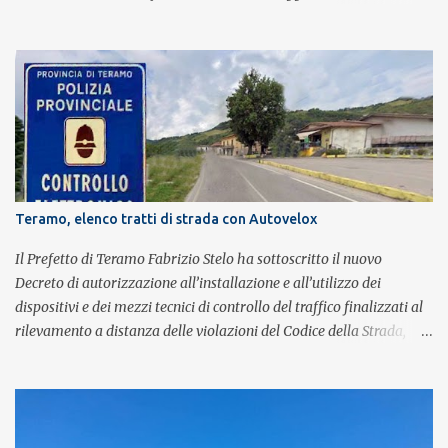
britannica. Nati nel 2007 e riconosciuti come l'omaggio definitivo
alla leggenda dei Queen, i componenti della band portano avanti
con grande successo la passione e l'energia del celebre gruppo. Lo
spettacolo si inserisce nell'ambito dei festeggiamenti in onore di
Sant'Alfonso, il santo patrono della città. La formazione sul palco è
composta da Simone Fortuna alla batteria e voce, Fabrizio
Palermo al basso e voce, Tiziano Giampieri alla chitarra e voce, e
Salvo Vinci alla voce. Salvo Vinci è la voce scelta direttamente da
Brian May e Roger Taylor per il musical We Will Rock You.
Teramo, elenco tratti di strada con Autovelox
Il Prefetto di Teramo Fabrizio Stelo ha sottoscritto il nuovo
Decreto di autorizzazione all’installazione e all’utilizzo dei
dispositivi e dei mezzi tecnici di controllo del traffico finalizzati al
rilevamento a distanza delle violazioni del Codice della Strada,
consultabile sul portale della Prefettura. Il Decreto va a sostituire
integralmente il precedente del 29 settembre 2025, individuando i
tratti di strada del territorio provinciale sui quali sarà possibile
effettuare la contestazione differita della violazione accertata