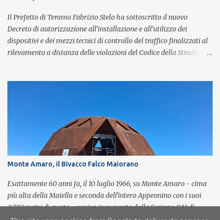
Il Prefetto di Teramo Fabrizio Stelo ha sottoscritto il nuovo
Decreto di autorizzazione all’installazione e all’utilizzo dei
dispositivi e dei mezzi tecnici di controllo del traffico finalizzati al
rilevamento a distanza delle violazioni del Codice della Strada,
consultabile sul portale della Prefettura. Il Decreto va a sostituire
integralmente il precedente del 29 settembre 2025, individuando i
tratti di strada del territorio provinciale sui quali sarà possibile
effettuare la contestazione differita della violazione accertata
mediante l’utilizzo dei dispositivi di rilevamento delle infrazioni
del C.d.S., in particolare del superamento dei limiti di velocità. Il
provvedimento, spiega il Prefetto, è stato emanato a seguito del
completamento dell’istruttoria da parte della Polizia Stradale di
Teramo, integrando il precedente con i tratti stradali per i quali è
Monte Amaro, il Bivacco Falco Maiorano
stato dato parere tecnico positivo. Con l’occasione, inoltre, si è
proceduto all’esame delle istanze di rettifica e/o revisione p...
Esattamente 60 anni fa, il 10 luglio 1966, su Monte Amaro - cima
più alta della Maiella e seconda dell'intero Appennino con i suoi
2.793 metri di quota - veniva inaugurato dalla Sezione CAI di
Sulmona il Bivacco Falco Maiorano (poi distrutto da una bufera