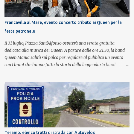
Francavilla al Mare, evento concerto tributo ai Queen per la
festa patronale
Il 31 luglio, Piazza Sant'Alfonso ospiterà una serata gratuita
dedicata alla musica dei Queen. A partire dalle ore 21:30, la band
Queen Mania salirà sul palco per regalare al pubblico un evento
con i brani che hanno fatto la storia della leggendaria band
britannica. Nati nel 2007 e riconosciuti come l'omaggio definitivo
alla leggenda dei Queen, i componenti della band portano avanti
con grande successo la passione e l'energia del celebre gruppo. Lo
spettacolo si inserisce nell'ambito dei festeggiamenti in onore di
Sant'Alfonso, il santo patrono della città. La formazione sul palco è
composta da Simone Fortuna alla batteria e voce, Fabrizio
Palermo al basso e voce, Tiziano Giampieri alla chitarra e voce, e
Salvo Vinci alla voce. Salvo Vinci è la voce scelta direttamente da
Brian May e Roger Taylor per il musical We Will Rock You.
Teramo, elenco tratti di strada con Autovelox