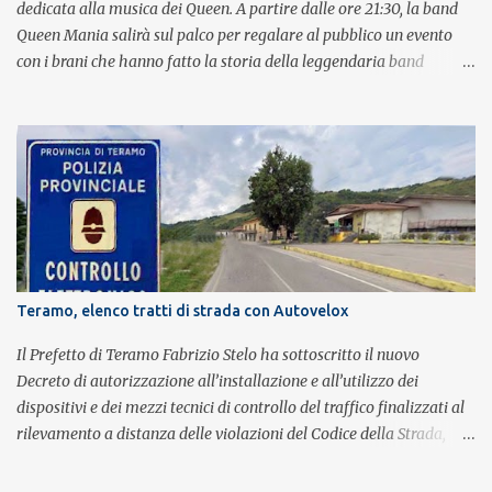
dedicata alla musica dei Queen. A partire dalle ore 21:30, la band
Queen Mania salirà sul palco per regalare al pubblico un evento
con i brani che hanno fatto la storia della leggendaria band
britannica. Nati nel 2007 e riconosciuti come l'omaggio definitivo
alla leggenda dei Queen, i componenti della band portano avanti
con grande successo la passione e l'energia del celebre gruppo. Lo
spettacolo si inserisce nell'ambito dei festeggiamenti in onore di
Sant'Alfonso, il santo patrono della città. La formazione sul palco è
composta da Simone Fortuna alla batteria e voce, Fabrizio
Palermo al basso e voce, Tiziano Giampieri alla chitarra e voce, e
Salvo Vinci alla voce. Salvo Vinci è la voce scelta direttamente da
Brian May e Roger Taylor per il musical We Will Rock You.
Teramo, elenco tratti di strada con Autovelox
Il Prefetto di Teramo Fabrizio Stelo ha sottoscritto il nuovo
Decreto di autorizzazione all’installazione e all’utilizzo dei
dispositivi e dei mezzi tecnici di controllo del traffico finalizzati al
rilevamento a distanza delle violazioni del Codice della Strada,
consultabile sul portale della Prefettura. Il Decreto va a sostituire
integralmente il precedente del 29 settembre 2025, individuando i