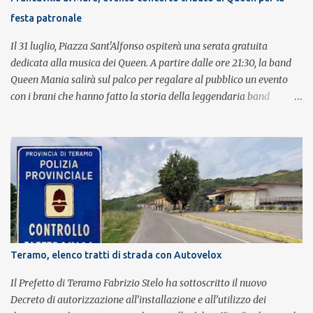
festa patronale
Il 31 luglio, Piazza Sant'Alfonso ospiterà una serata gratuita
dedicata alla musica dei Queen. A partire dalle ore 21:30, la band
Queen Mania salirà sul palco per regalare al pubblico un evento
con i brani che hanno fatto la storia della leggendaria band
britannica. Nati nel 2007 e riconosciuti come l'omaggio definitivo
alla leggenda dei Queen, i componenti della band portano avanti
con grande successo la passione e l'energia del celebre gruppo. Lo
spettacolo si inserisce nell'ambito dei festeggiamenti in onore di
Sant'Alfonso, il santo patrono della città. La formazione sul palco è
composta da Simone Fortuna alla batteria e voce, Fabrizio
Palermo al basso e voce, Tiziano Giampieri alla chitarra e voce, e
Salvo Vinci alla voce. Salvo Vinci è la voce scelta direttamente da
Brian May e Roger Taylor per il musical We Will Rock You.
Teramo, elenco tratti di strada con Autovelox
Il Prefetto di Teramo Fabrizio Stelo ha sottoscritto il nuovo
Decreto di autorizzazione all’installazione e all’utilizzo dei