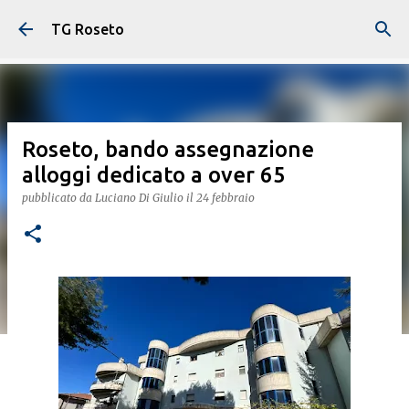
Passa ai contenuti principali
TG Roseto
Roseto, bando assegnazione
alloggi dedicato a over 65
pubblicato da
Luciano Di Giulio
il
24 febbraio