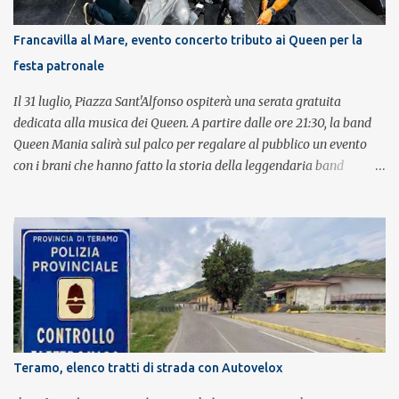
Francavilla al Mare, evento concerto tributo ai Queen per la
festa patronale
Il 31 luglio, Piazza Sant'Alfonso ospiterà una serata gratuita
dedicata alla musica dei Queen. A partire dalle ore 21:30, la band
Queen Mania salirà sul palco per regalare al pubblico un evento
con i brani che hanno fatto la storia della leggendaria band
britannica. Nati nel 2007 e riconosciuti come l'omaggio definitivo
alla leggenda dei Queen, i componenti della band portano avanti
con grande successo la passione e l'energia del celebre gruppo. Lo
spettacolo si inserisce nell'ambito dei festeggiamenti in onore di
Sant'Alfonso, il santo patrono della città. La formazione sul palco è
composta da Simone Fortuna alla batteria e voce, Fabrizio
Palermo al basso e voce, Tiziano Giampieri alla chitarra e voce, e
Salvo Vinci alla voce. Salvo Vinci è la voce scelta direttamente da
Brian May e Roger Taylor per il musical We Will Rock You.
Teramo, elenco tratti di strada con Autovelox