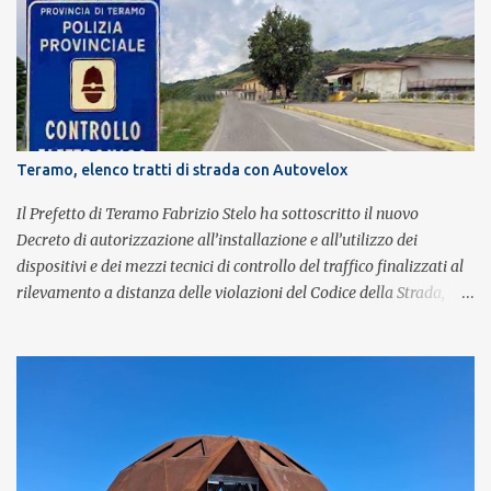
con grande successo la passione e l'energia del celebre gruppo. Lo
spettacolo si inserisce nell'ambito dei festeggiamenti in onore di
Sant'Alfonso, il santo patrono della città. La formazione sul palco è
composta da Simone Fortuna alla batteria e voce, Fabrizio
Palermo al basso e voce, Tiziano Giampieri alla chitarra e voce, e
Salvo Vinci alla voce. Salvo Vinci è la voce scelta direttamente da
Brian May e Roger Taylor per il musical We Will Rock You.
Teramo, elenco tratti di strada con Autovelox
Il Prefetto di Teramo Fabrizio Stelo ha sottoscritto il nuovo
Decreto di autorizzazione all’installazione e all’utilizzo dei
dispositivi e dei mezzi tecnici di controllo del traffico finalizzati al
rilevamento a distanza delle violazioni del Codice della Strada,
consultabile sul portale della Prefettura. Il Decreto va a sostituire
integralmente il precedente del 29 settembre 2025, individuando i
tratti di strada del territorio provinciale sui quali sarà possibile
effettuare la contestazione differita della violazione accertata
mediante l’utilizzo dei dispositivi di rilevamento delle infrazioni
del C.d.S., in particolare del superamento dei limiti di velocità. Il
provvedimento, spiega il Prefetto, è stato emanato a seguito del