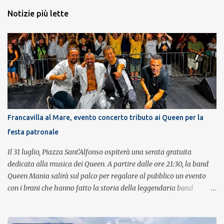
Notizie più lette
Francavilla al Mare, evento concerto tributo ai Queen per la
festa patronale
Il 31 luglio, Piazza Sant'Alfonso ospiterà una serata gratuita
dedicata alla musica dei Queen. A partire dalle ore 21:30, la band
Queen Mania salirà sul palco per regalare al pubblico un evento
con i brani che hanno fatto la storia della leggendaria band
britannica. Nati nel 2007 e riconosciuti come l'omaggio definitivo
alla leggenda dei Queen, i componenti della band portano avanti