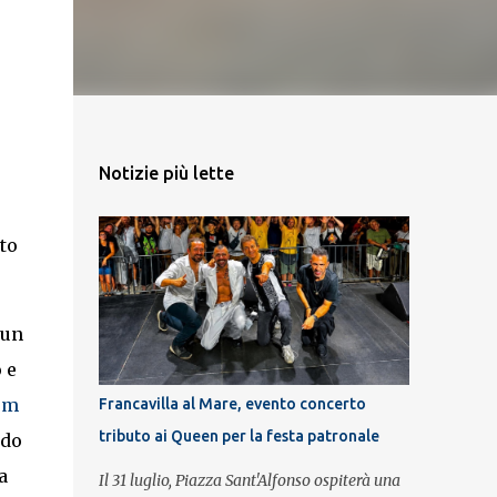
Notizie più lette
to
 un
 e
um
Francavilla al Mare, evento concerto
tributo ai Queen per la festa patronale
rdo
a
Il 31 luglio, Piazza Sant'Alfonso ospiterà una