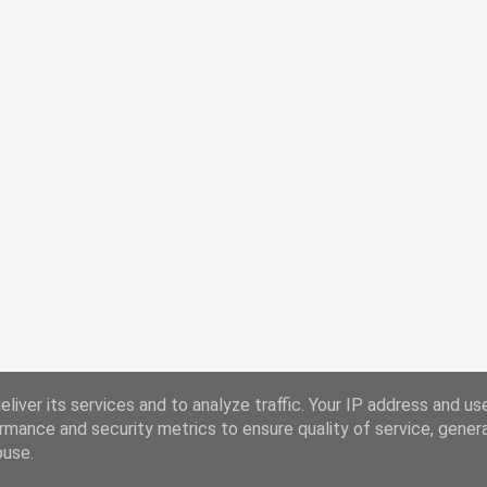
liver its services and to analyze traffic. Your IP address and us
rmance and security metrics to ensure quality of service, gene
Chi Siamo
Ricorrenze
buse.