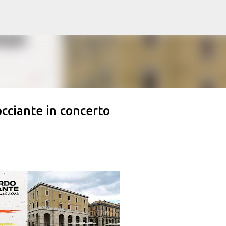
Passa ai contenuti principali
occiante in concerto