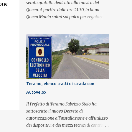
serata gratuita dedicata alla musica dei
ione
Queen. A partire dalle ore 21:30, la band
Queen Mania salirà sul palco per regalare al
o
pubblico un evento con i brani che hanno
fatto la storia della leggendaria band
britannica. Nati nel 2007 e riconosciuti come
l'omaggio definitivo alla leggenda dei
Queen, i componenti della band portano
avanti con grande successo la passione e
l'energia del celebre gruppo. Lo spettacolo si
inserisce nell'ambito dei festeggiamenti in
onore di Sant'Alfonso, il santo patrono della
Teramo, elenco tratti di strada con
città. La formazione sul palco è composta da
Autovelox
Simone Fortuna alla batteria e voce, Fabrizio
Palermo al basso e voce, Tiziano Giampieri
Il Prefetto di Teramo Fabrizio Stelo ha
alla chitarra e voce, e Salvo Vinci alla voce.
sottoscritto il nuovo Decreto di
Salvo Vinci è la voce scelta direttamente da
autorizzazione all’installazione e all’utilizzo
Brian May e Roger Taylor per il musical We
dei dispositivi e dei mezzi tecnici di controllo
Will Rock You.