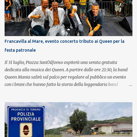
Francavilla al Mare, evento concerto tributo ai Queen per la
festa patronale
Il 31 luglio, Piazza Sant'Alfonso ospiterà una serata gratuita
dedicata alla musica dei Queen. A partire dalle ore 21:30, la band
Queen Mania salirà sul palco per regalare al pubblico un evento
con i brani che hanno fatto la storia della leggendaria band
britannica. Nati nel 2007 e riconosciuti come l'omaggio definitivo
alla leggenda dei Queen, i componenti della band portano avanti
con grande successo la passione e l'energia del celebre gruppo. Lo
spettacolo si inserisce nell'ambito dei festeggiamenti in onore di
Sant'Alfonso, il santo patrono della città. La formazione sul palco è
composta da Simone Fortuna alla batteria e voce, Fabrizio
Palermo al basso e voce, Tiziano Giampieri alla chitarra e voce, e