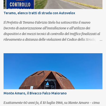
Salvo Vinci alla voce. Salvo Vinci è la voce scelta direttamente da
Brian May e Roger Taylor per il musical We Will Rock You.
Teramo, elenco tratti di strada con Autovelox
Il Prefetto di Teramo Fabrizio Stelo ha sottoscritto il nuovo
Decreto di autorizzazione all’installazione e all’utilizzo dei
dispositivi e dei mezzi tecnici di controllo del traffico finalizzati al
rilevamento a distanza delle violazioni del Codice della Strada,
consultabile sul portale della Prefettura. Il Decreto va a sostituire
integralmente il precedente del 29 settembre 2025, individuando i
tratti di strada del territorio provinciale sui quali sarà possibile
effettuare la contestazione differita della violazione accertata
mediante l’utilizzo dei dispositivi di rilevamento delle infrazioni
del C.d.S., in particolare del superamento dei limiti di velocità. Il
provvedimento, spiega il Prefetto, è stato emanato a seguito del
completamento dell’istruttoria da parte della Polizia Stradale di
Teramo, integrando il precedente con i tratti stradali per i quali è
Monte Amaro, il Bivacco Falco Maiorano
stato dato parere tecnico positivo. Con l’occasione, inoltre, si è
proceduto all’esame delle istanze di rettifica e/o revisione p...
Esattamente 60 anni fa, il 10 luglio 1966, su Monte Amaro - cima