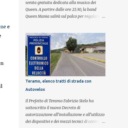
serata gratuita dedicata alla musica dei
Queen. A partire dalle ore 21:30, la band
Queen Mania salirà sul palco per regalare al
pubblico un evento con i brani che hanno
one
e
fatto la storia della leggendaria band
e
britannica. Nati nel 2007 e riconosciuti come
l'omaggio definitivo alla leggenda dei
Queen, i componenti della band portano
avanti con grande successo la passione e
in
l'energia del celebre gruppo. Lo spettacolo si
inserisce nell'ambito dei festeggiamenti in
onore di Sant'Alfonso, il santo patrono della
Teramo, elenco tratti di strada con
città. La formazione sul palco è composta da
il
Autovelox
Simone Fortuna alla batteria e voce, Fabrizio
Palermo al basso e voce, Tiziano Giampieri
Il Prefetto di Teramo Fabrizio Stelo ha
alla chitarra e voce, e Salvo Vinci alla voce.
sottoscritto il nuovo Decreto di
Salvo Vinci è la voce scelta direttamente da
autorizzazione all’installazione e all’utilizzo
Brian May e Roger Taylor per il musical We
dei dispositivi e dei mezzi tecnici di controllo
Will Rock You.