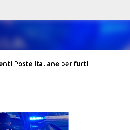
Passa ai contenuti principali
nti Poste Italiane per furti