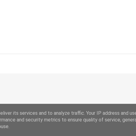
liver its services and to analyze traffic. Your IP address and us
rmance and security metrics to ensure quality of service, gene
Chi Siamo
Ricorrenze
buse.