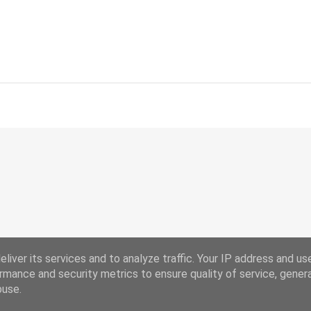
liver its services and to analyze traffic. Your IP address and us
rmance and security metrics to ensure quality of service, gene
Chi Siamo
Ricorrenze
buse.