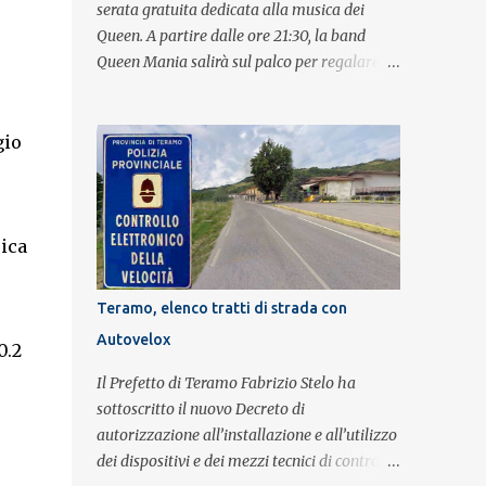
serata gratuita dedicata alla musica dei
Queen. A partire dalle ore 21:30, la band
Queen Mania salirà sul palco per regalare al
pubblico un evento con i brani che hanno
fatto la storia della leggendaria band
britannica. Nati nel 2007 e riconosciuti come
gio
l'omaggio definitivo alla leggenda dei
Queen, i componenti della band portano
avanti con grande successo la passione e
l'energia del celebre gruppo. Lo spettacolo si
sica
inserisce nell'ambito dei festeggiamenti in
onore di Sant'Alfonso, il santo patrono della
Teramo, elenco tratti di strada con
città. La formazione sul palco è composta da
Autovelox
Simone Fortuna alla batteria e voce, Fabrizio
0.2
Palermo al basso e voce, Tiziano Giampieri
Il Prefetto di Teramo Fabrizio Stelo ha
alla chitarra e voce, e Salvo Vinci alla voce.
sottoscritto il nuovo Decreto di
Salvo Vinci è la voce scelta direttamente da
autorizzazione all’installazione e all’utilizzo
Brian May e Roger Taylor per il musical We
dei dispositivi e dei mezzi tecnici di controllo
Will Rock You.