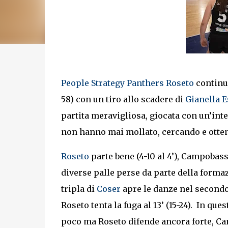
People Strategy Panthers Roseto
continu
58) con un tiro allo scadere di
Gianella 
partita meravigliosa, giocata con un’inte
non hanno mai mollato, cercando e otten
Roseto
parte bene (4-10 al 4’), Campobass
diverse palle perse da parte della forma
tripla di
Coser
apre le danze nel secondo
Roseto tenta la fuga al 13’ (15-24). In qu
poco ma Roseto difende ancora forte, Ca