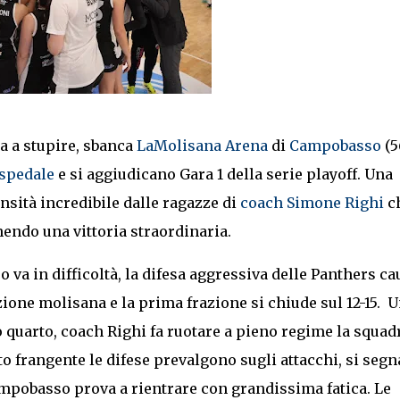
a a stupire, sbanca
LaMolisana Arena
di
Campobasso
(5
Espedale
e si aggiudicano Gara 1 della serie playoff. Una
nsità incredibile dalle ragazze di
coach Simone Righi
c
endo una vittoria straordinaria.
o va in difficoltà, la difesa aggressiva delle Panthers ca
zione molisana e la prima frazione si chiude sul 12-15. 
 quarto, coach Righi fa ruotare a pieno regime la squad
esto frangente le difese prevalgono sugli attacchi, si segn
mpobasso prova a rientrare con grandissima fatica. Le