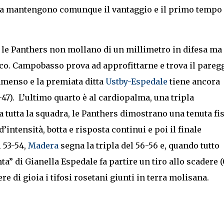
 ma mantengono comunque il vantaggio e il primo tempo
, le Panthers non mollano di un millimetro in difesa ma
. Campobasso prova ad approfittarne e trova il pareg
immenso e la premiata ditta
Ustby-Espedale
tiene ancora
-47). L’ultimo quarto è al cardiopalma, una tripla
 tutta la squadra, le Panthers dimostrano una tenuta fi
intensità, botta e risposta continui e poi il finale
 53-54,
Madera
segna la tripla del 56-56 e, quando tutto
a” di Gianella Espedale fa partire un tiro allo scadere (
e di gioia i tifosi rosetani giunti in terra molisana.