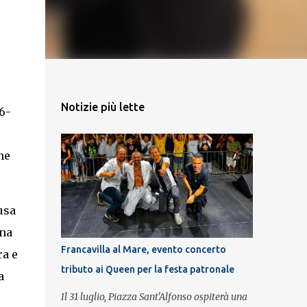
Notizie più lette
6-
he
usa
Una
Francavilla al Mare, evento concerto
ra e
tributo ai Queen per la festa patronale
a
Il 31 luglio, Piazza Sant'Alfonso ospiterà una