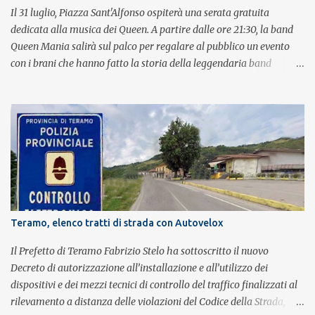
Il 31 luglio, Piazza Sant'Alfonso ospiterà una serata gratuita
dedicata alla musica dei Queen. A partire dalle ore 21:30, la band
Queen Mania salirà sul palco per regalare al pubblico un evento
con i brani che hanno fatto la storia della leggendaria band
britannica. Nati nel 2007 e riconosciuti come l'omaggio definitivo
alla leggenda dei Queen, i componenti della band portano avanti
con grande successo la passione e l'energia del celebre gruppo. Lo
spettacolo si inserisce nell'ambito dei festeggiamenti in onore di
Sant'Alfonso, il santo patrono della città. La formazione sul palco è
composta da Simone Fortuna alla batteria e voce, Fabrizio
Palermo al basso e voce, Tiziano Giampieri alla chitarra e voce, e
Salvo Vinci alla voce. Salvo Vinci è la voce scelta direttamente da
Brian May e Roger Taylor per il musical We Will Rock You.
Teramo, elenco tratti di strada con Autovelox
Il Prefetto di Teramo Fabrizio Stelo ha sottoscritto il nuovo
Decreto di autorizzazione all’installazione e all’utilizzo dei
dispositivi e dei mezzi tecnici di controllo del traffico finalizzati al
rilevamento a distanza delle violazioni del Codice della Strada,