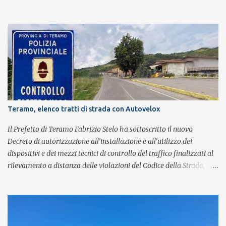
britannica. Nati nel 2007 e riconosciuti come l'omaggio definitivo
alla leggenda dei Queen, i componenti della band portano avanti
con grande successo la passione e l'energia del celebre gruppo. Lo
spettacolo si inserisce nell'ambito dei festeggiamenti in onore di
Sant'Alfonso, il santo patrono della città. La formazione sul palco è
composta da Simone Fortuna alla batteria e voce, Fabrizio
Palermo al basso e voce, Tiziano Giampieri alla chitarra e voce, e
Salvo Vinci alla voce. Salvo Vinci è la voce scelta direttamente da
Brian May e Roger Taylor per il musical We Will Rock You.
Teramo, elenco tratti di strada con Autovelox
Il Prefetto di Teramo Fabrizio Stelo ha sottoscritto il nuovo
Decreto di autorizzazione all’installazione e all’utilizzo dei
dispositivi e dei mezzi tecnici di controllo del traffico finalizzati al
rilevamento a distanza delle violazioni del Codice della Strada,
consultabile sul portale della Prefettura. Il Decreto va a sostituire
integralmente il precedente del 29 settembre 2025, individuando i
tratti di strada del territorio provinciale sui quali sarà possibile
effettuare la contestazione differita della violazione accertata