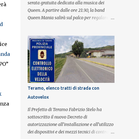
serata gratuita dedicata alla musica dei
erà
Queen. A partire dalle ore 21:30, la band
Queen Mania salirà sul palco per regalare al
d
pubblico un evento con i brani che hanno
fatto la storia della leggendaria band
britannica. Nati nel 2007 e riconosciuti come
ice
l'omaggio definitivo alla leggenda dei
anda
Queen, i componenti della band portano
avanti con grande successo la passione e
SPO”
l'energia del celebre gruppo. Lo spettacolo si
inserisce nell'ambito dei festeggiamenti in
onore di Sant'Alfonso, il santo patrono della
Teramo, elenco tratti di strada con
città. La formazione sul palco è composta da
k
Autovelox
Simone Fortuna alla batteria e voce, Fabrizio
anza
Palermo al basso e voce, Tiziano Giampieri
Il Prefetto di Teramo Fabrizio Stelo ha
alla chitarra e voce, e Salvo Vinci alla voce.
sottoscritto il nuovo Decreto di
Salvo Vinci è la voce scelta direttamente da
autorizzazione all’installazione e all’utilizzo
Brian May e Roger Taylor per il musical We
dei dispositivi e dei mezzi tecnici di controllo
Will Rock You.