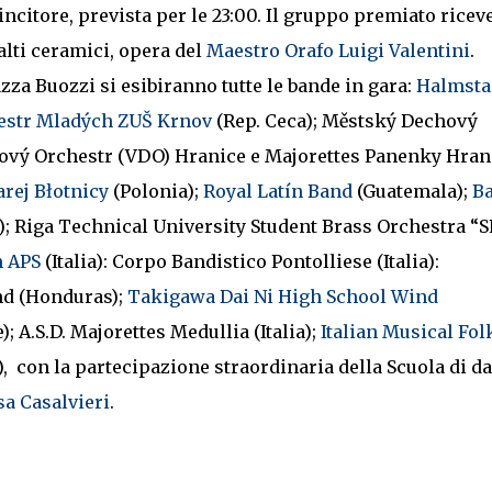
incitore, prevista per le 23:00. Il gruppo premiato ricev
alti ceramici, opera del
Maestro Orafo Luigi Valentini
.
zza Buozzi si esibiranno tutte le bande in gara:
Halmsta
estr Mladých ZUŠ Krnov
(Rep. Ceca); Městský Dechový
hový Orchestr (VDO) Hranice e Majorettes Panenky Hran
rej Błotnicy
(Polonia);
Royal Latín Band
(Guatemala);
B
; Riga Technical University Student Brass Orchestra “
m APS
(Italia): Corpo Bandistico Pontolliese (Italia):
and (Honduras);
Takigawa Dai Ni High School Wind
; A.S.D. Majorettes Medullia (Italia);
Italian Musical Fol
a), con la partecipazione straordinaria della Scuola di d
a Casalvieri
.