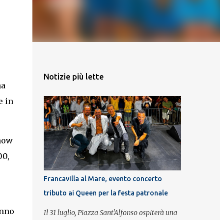
Notizie più lette
na
e in
show
00,
Francavilla al Mare, evento concerto
tributo ai Queen per la festa patronale
anno
Il 31 luglio, Piazza Sant'Alfonso ospiterà una