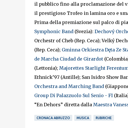
il pubblico fino alla proclamazione del v
il prestigioso Trofeo in lamina oro e sm
Prima della premiazione sul palco di pia
Symphonic Band
(Svezia):
Dechový Orch
Orchestr of Cheb (Rep. Ceca); Velký Dec
(Rep. Ceca);
Gminna Orkiestra Dęta Ze Sta
de Marcha Ciudad de Girardot
(Colombia)
(Lettonia);
Majorettes Starlight Ferentu
Ethnick’97 (Antille); San Isidro Show B
Orchestra and Marching Band
(Giappone)
Group Di Palazzuolo Sul Senio - FI
(Itali
“En Dehors” diretta dalla
Maestra Vaness
CRONACA ABRUZZO
MUSICA
RUBRICHE