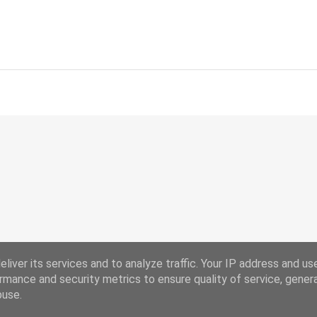
liver its services and to analyze traffic. Your IP address and us
rmance and security metrics to ensure quality of service, gene
Chi Siamo
Ricorrenze
buse.