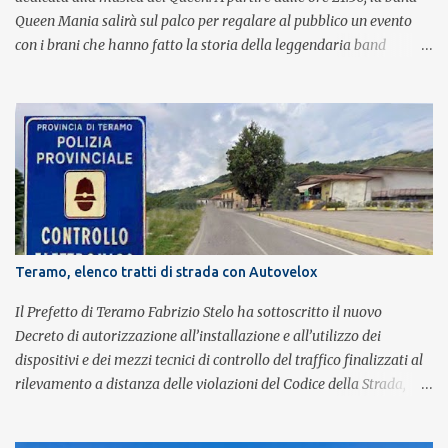
Queen Mania salirà sul palco per regalare al pubblico un evento
con i brani che hanno fatto la storia della leggendaria band
britannica. Nati nel 2007 e riconosciuti come l'omaggio definitivo
alla leggenda dei Queen, i componenti della band portano avanti
con grande successo la passione e l'energia del celebre gruppo. Lo
spettacolo si inserisce nell'ambito dei festeggiamenti in onore di
Sant'Alfonso, il santo patrono della città. La formazione sul palco è
composta da Simone Fortuna alla batteria e voce, Fabrizio
Palermo al basso e voce, Tiziano Giampieri alla chitarra e voce, e
Salvo Vinci alla voce. Salvo Vinci è la voce scelta direttamente da
Brian May e Roger Taylor per il musical We Will Rock You.
Teramo, elenco tratti di strada con Autovelox
Il Prefetto di Teramo Fabrizio Stelo ha sottoscritto il nuovo
Decreto di autorizzazione all’installazione e all’utilizzo dei
dispositivi e dei mezzi tecnici di controllo del traffico finalizzati al
rilevamento a distanza delle violazioni del Codice della Strada,
consultabile sul portale della Prefettura. Il Decreto va a sostituire
integralmente il precedente del 29 settembre 2025, individuando i