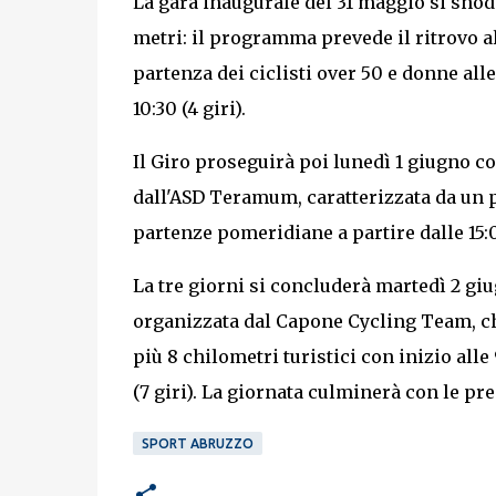
La gara inaugurale del 31 maggio si snoda
metri: il programma prevede il ritrovo alle
partenza dei ciclisti over 50 e donne alle
10:30 (4 giri).
Il Giro proseguirà poi lunedì 1 giugno con
dall'ASD Teramum, caratterizzata da un 
partenze pomeridiane a partire dalle 15:0
La tre giorni si concluderà martedì 2 gi
organizzata dal Capone Cycling Team, che
più 8 chilometri turistici con inizio alle
(7 giri). La giornata culminerà con le prem
SPORT ABRUZZO