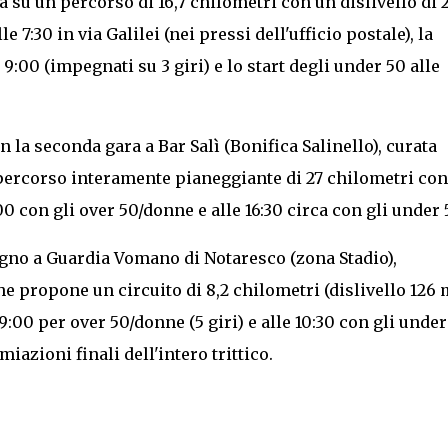
 su un percorso di 16,7 chilometri con un dislivello di 
 7:30 in via Galilei (nei pressi dell'ufficio postale), la
 9:00 (impegnati su 3 giri) e lo start degli under 50 alle
 la seconda gara a Bar Salì (Bonifica Salinello), curata
percorso interamente pianeggiante di 27 chilometri con
0 con gli over 50/donne e alle 16:30 circa con gli under 
ugno a Guardia Vomano di Notaresco (zona Stadio),
 propone un circuito di 8,2 chilometri (dislivello 126 
 9:00 per over 50/donne (5 giri) e alle 10:30 con gli under
iazioni finali dell'intero trittico.