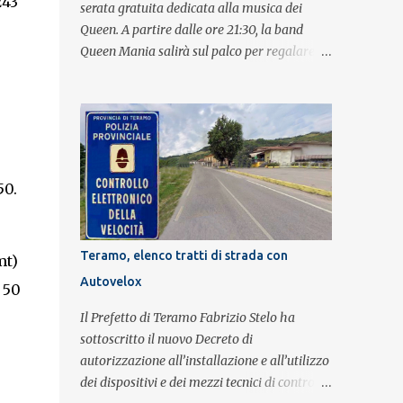
243
serata gratuita dedicata alla musica dei
Queen. A partire dalle ore 21:30, la band
Queen Mania salirà sul palco per regalare al
pubblico un evento con i brani che hanno
fatto la storia della leggendaria band
britannica. Nati nel 2007 e riconosciuti come
l'omaggio definitivo alla leggenda dei
Queen, i componenti della band portano
avanti con grande successo la passione e
50.
l'energia del celebre gruppo. Lo spettacolo si
inserisce nell'ambito dei festeggiamenti in
onore di Sant'Alfonso, il santo patrono della
Teramo, elenco tratti di strada con
mt)
città. La formazione sul palco è composta da
Autovelox
 50
Simone Fortuna alla batteria e voce, Fabrizio
Palermo al basso e voce, Tiziano Giampieri
Il Prefetto di Teramo Fabrizio Stelo ha
alla chitarra e voce, e Salvo Vinci alla voce.
sottoscritto il nuovo Decreto di
Salvo Vinci è la voce scelta direttamente da
autorizzazione all’installazione e all’utilizzo
Brian May e Roger Taylor per il musical We
dei dispositivi e dei mezzi tecnici di controllo
Will Rock You.