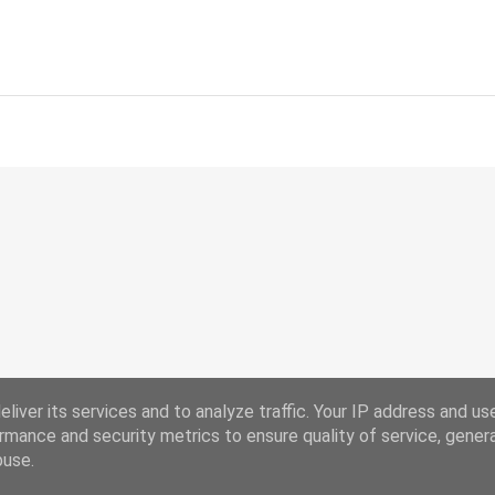
liver its services and to analyze traffic. Your IP address and us
rmance and security metrics to ensure quality of service, gene
Chi Siamo
Ricorrenze
buse.