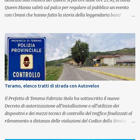
dedicata alla musica dei Queen. A partire dalle ore 21:30, la band
Queen Mania salirà sul palco per regalare al pubblico un evento
con i brani che hanno fatto la storia della leggendaria band
britannica. Nati nel 2007 e riconosciuti come l'omaggio definitivo
alla leggenda dei Queen, i componenti della band portano avanti
con grande successo la passione e l'energia del celebre gruppo. Lo
spettacolo si inserisce nell'ambito dei festeggiamenti in onore di
Sant'Alfonso, il santo patrono della città. La formazione sul palco è
composta da Simone Fortuna alla batteria e voce, Fabrizio
Palermo al basso e voce, Tiziano Giampieri alla chitarra e voce, e
Salvo Vinci alla voce. Salvo Vinci è la voce scelta direttamente da
Brian May e Roger Taylor per il musical We Will Rock You.
Teramo, elenco tratti di strada con Autovelox
Il Prefetto di Teramo Fabrizio Stelo ha sottoscritto il nuovo
Decreto di autorizzazione all’installazione e all’utilizzo dei
dispositivi e dei mezzi tecnici di controllo del traffico finalizzati al
rilevamento a distanza delle violazioni del Codice della Strada,
consultabile sul portale della Prefettura. Il Decreto va a sostituire
integralmente il precedente del 29 settembre 2025, individuando i