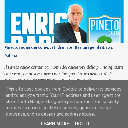
tratti di strada del territorio provinciale sui quali sarà possibile
effettuare la contestazione differita della violazione accertata
mediante l’utilizzo dei dispositivi di rilevamento delle infrazioni
del C.d.S., in particolare del superamento dei limiti di velocità. Il
provvedimento, spiega il Prefetto, è stato emanato a seguito del
completamento dell’istruttoria da parte della Polizia Stradale di
Teramo, integrando il precedente con i tratti stradali per i quali è
Pineto, i nomi dei convocati di mister Barilari per il ritiro di
stato dato parere tecnico positivo. Con l’occasione, inoltre, si è
Palena
proceduto all’esame delle istanze di rettifica e/o revisione p...
Il Pineto calcio comunica i nomi dei calciatori, della prima squadra,
convocati, da mister Enrico Barilari, per il ritiro nella città di
Palena (Chieti). PORTIERI: Pace Daniele, Tonti Alessandro, Verna
Adriano. DIFENSORI: Alessandretti Giovanni, Fedele Thomas,
This site uses cookies from Google to deliver its services
Ferrante Daniel, Frare Domenico, Iacobucci Stefano, Ienco Simone,
and to analyze traffic. Your IP address and user-agent are
Santuccione Filippo, Scheffer Mateo. CENTROCAMPISTI:
shared with Google along with performance and security
metrics to ensure quality of service, generate usage
Germinario Gianluca, Iaccarino Pasquale, Lombardi Luca,
statistics, and to detect and address abuse.
Nebuloso Giulio, Oliva Marco, Pellegrino Alessandro, Sabatelli
Chi Siamo
Ricorrenze
Antonio. ATTACCANTI: Ardizzone Simone, Biggi Silvano, D’Andrea
LEARN MORE
GOT IT