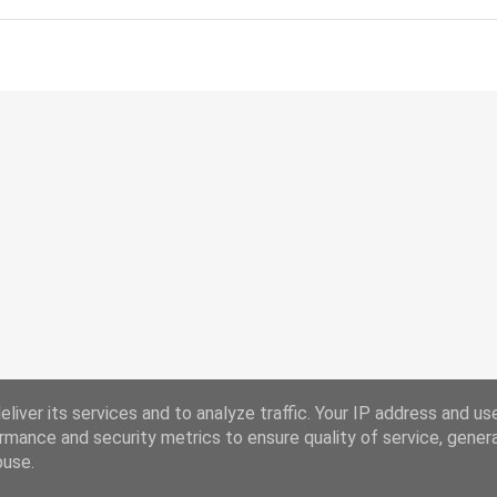
liver its services and to analyze traffic. Your IP address and us
rmance and security metrics to ensure quality of service, gene
Chi Siamo
Ricorrenze
buse.