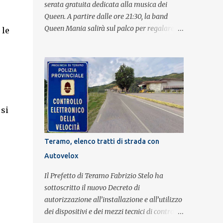
serata gratuita dedicata alla musica dei
Queen. A partire dalle ore 21:30, la band
Queen Mania salirà sul palco per regalare al
 le
pubblico un evento con i brani che hanno
fatto la storia della leggendaria band
britannica. Nati nel 2007 e riconosciuti come
l'omaggio definitivo alla leggenda dei
Queen, i componenti della band portano
avanti con grande successo la passione e
 si
l'energia del celebre gruppo. Lo spettacolo si
inserisce nell'ambito dei festeggiamenti in
onore di Sant'Alfonso, il santo patrono della
Teramo, elenco tratti di strada con
città. La formazione sul palco è composta da
Autovelox
Simone Fortuna alla batteria e voce, Fabrizio
Palermo al basso e voce, Tiziano Giampieri
Il Prefetto di Teramo Fabrizio Stelo ha
alla chitarra e voce, e Salvo Vinci alla voce.
sottoscritto il nuovo Decreto di
Salvo Vinci è la voce scelta direttamente da
autorizzazione all’installazione e all’utilizzo
Brian May e Roger Taylor per il musical We
dei dispositivi e dei mezzi tecnici di controllo
Will Rock You.