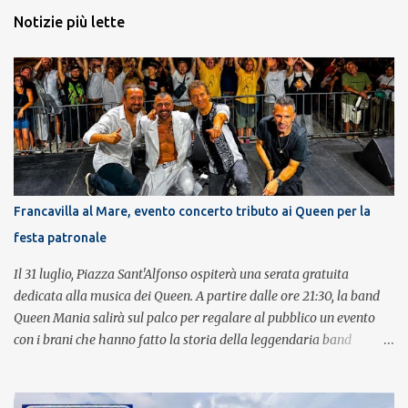
Notizie più lette
Francavilla al Mare, evento concerto tributo ai Queen per la
festa patronale
Il 31 luglio, Piazza Sant'Alfonso ospiterà una serata gratuita
dedicata alla musica dei Queen. A partire dalle ore 21:30, la band
Queen Mania salirà sul palco per regalare al pubblico un evento
con i brani che hanno fatto la storia della leggendaria band
britannica. Nati nel 2007 e riconosciuti come l'omaggio definitivo
alla leggenda dei Queen, i componenti della band portano avanti
con grande successo la passione e l'energia del celebre gruppo. Lo