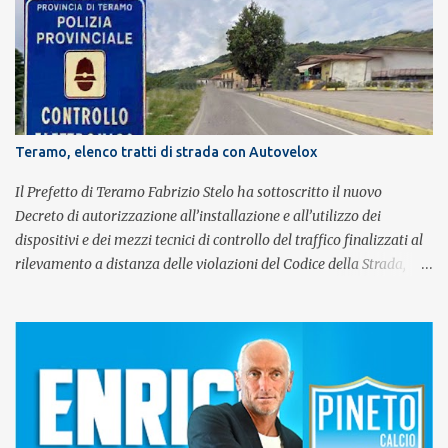
spettacolo si inserisce nell'ambito dei festeggiamenti in onore di
Sant'Alfonso, il santo patrono della città. La formazione sul palco è
composta da Simone Fortuna alla batteria e voce, Fabrizio
Palermo al basso e voce, Tiziano Giampieri alla chitarra e voce, e
Salvo Vinci alla voce. Salvo Vinci è la voce scelta direttamente da
Brian May e Roger Taylor per il musical We Will Rock You.
Teramo, elenco tratti di strada con Autovelox
Il Prefetto di Teramo Fabrizio Stelo ha sottoscritto il nuovo
Decreto di autorizzazione all’installazione e all’utilizzo dei
dispositivi e dei mezzi tecnici di controllo del traffico finalizzati al
rilevamento a distanza delle violazioni del Codice della Strada,
consultabile sul portale della Prefettura. Il Decreto va a sostituire
integralmente il precedente del 29 settembre 2025, individuando i
tratti di strada del territorio provinciale sui quali sarà possibile
effettuare la contestazione differita della violazione accertata
mediante l’utilizzo dei dispositivi di rilevamento delle infrazioni
del C.d.S., in particolare del superamento dei limiti di velocità. Il
provvedimento, spiega il Prefetto, è stato emanato a seguito del