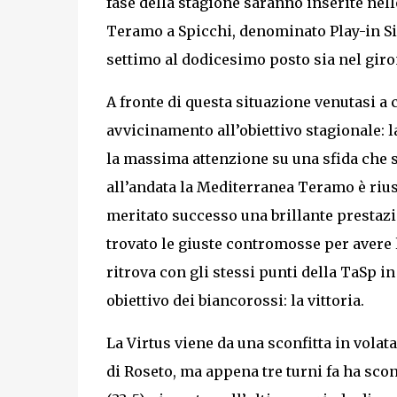
fase della stagione saranno inserite nell
Teramo a Spicchi, denominato Play-in Sil
settimo al dodicesimo posto sia nel giron
A fronte di questa situazione venutasi a 
avvicinamento all’obiettivo stagionale: 
la massima attenzione su una sfida che si
all’andata la Mediterranea Teramo è riu
meritato successo una brillante prestazi
trovato le giuste contromosse per avere l
ritrova con gli stessi punti della TaSp in
obiettivo dei biancorossi: la vittoria.
La Virtus viene da una sconfitta in volata
di Roseto, ma appena tre turni fa ha scon