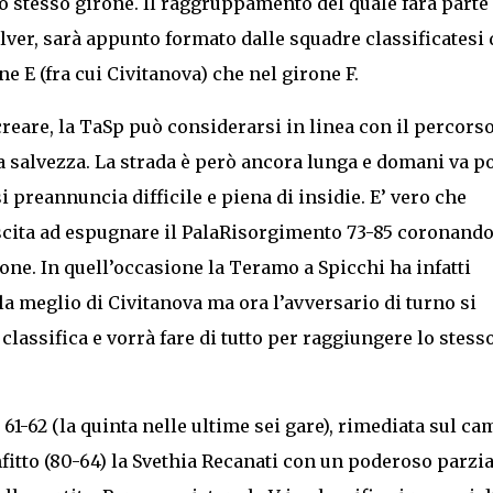
o stesso girone. Il raggruppamento del quale farà parte 
ver, sarà appunto formato dalle squadre classificatesi 
e E (fra cui Civitanova) che nel girone F.
creare, la TaSp può considerarsi in linea con il percorso
la salvezza. La strada è però ancora lunga e domani va p
 preannuncia difficile e piena di insidie. E’ vero che
scita ad espugnare il PalaRisorgimento 73-85 coronando
one. In quell’occasione la Teramo a Spicchi ha infatti
a meglio di Civitanova ma ora l’avversario di turno si
 classifica e vorrà fare di tutto per raggiungere lo stess
 61-62 (la quinta nelle ultime sei gare), rimediata sul c
fitto (80-64) la Svethia Recanati con un poderoso parzia