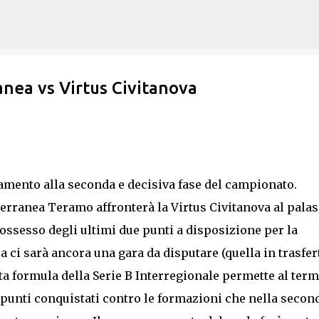
Passa ai contenuti principali
nea vs Virtus Civitanova
amento alla seconda e decisiva fase del campionato.
terranea Teramo affronterà la Virtus Civitanova al pala
ossesso degli ultimi due punti a disposizione per la
a ci sarà ancora una gara da disputare (quella in trasfer
ata formula della Serie B Interregionale permette al ter
i punti conquistati contro le formazioni che nella secon