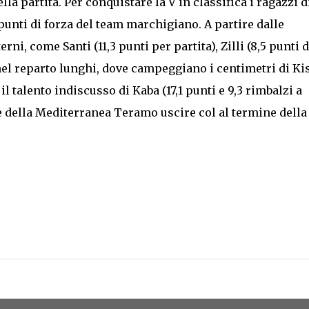
lla partita. Per conquistare la V in classifica i ragazzi d
punti di forza del team marchigiano. A partire dalle
rni, come Santi (11,3 punti per partita), Zilli (8,5 punti d
 nel reparto lunghi, dove campeggiano i centimetri di Kis
 il talento indiscusso di Kaba (17,1 punti e 9,3 rimbalzi a
ne della Mediterranea Teramo uscire col al termine della