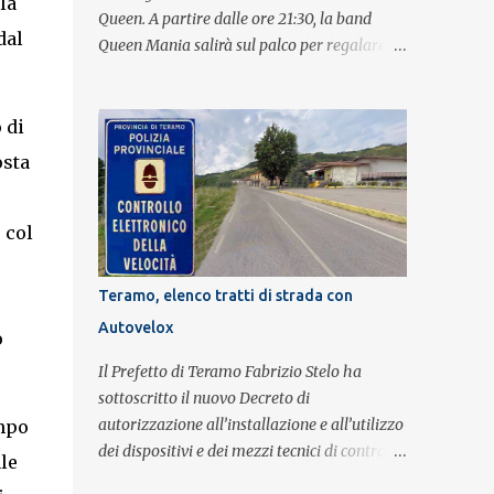
la
Queen. A partire dalle ore 21:30, la band
dal
Queen Mania salirà sul palco per regalare al
pubblico un evento con i brani che hanno
fatto la storia della leggendaria band
britannica. Nati nel 2007 e riconosciuti come
 di
l'omaggio definitivo alla leggenda dei
osta
Queen, i componenti della band portano
avanti con grande successo la passione e
l'energia del celebre gruppo. Lo spettacolo si
 col
inserisce nell'ambito dei festeggiamenti in
onore di Sant'Alfonso, il santo patrono della
Teramo, elenco tratti di strada con
città. La formazione sul palco è composta da
Autovelox
Simone Fortuna alla batteria e voce, Fabrizio
o
Palermo al basso e voce, Tiziano Giampieri
Il Prefetto di Teramo Fabrizio Stelo ha
alla chitarra e voce, e Salvo Vinci alla voce.
sottoscritto il nuovo Decreto di
Salvo Vinci è la voce scelta direttamente da
autorizzazione all’installazione e all’utilizzo
ampo
Brian May e Roger Taylor per il musical We
dei dispositivi e dei mezzi tecnici di controllo
le
Will Rock You.
del traffico finalizzati al rilevamento a