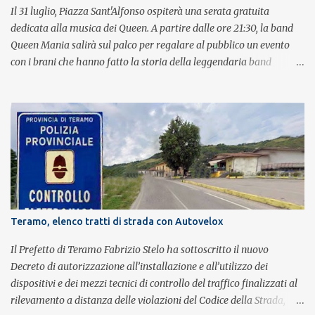
Il 31 luglio, Piazza Sant'Alfonso ospiterà una serata gratuita
dedicata alla musica dei Queen. A partire dalle ore 21:30, la band
Queen Mania salirà sul palco per regalare al pubblico un evento
con i brani che hanno fatto la storia della leggendaria band
britannica. Nati nel 2007 e riconosciuti come l'omaggio definitivo
alla leggenda dei Queen, i componenti della band portano avanti
con grande successo la passione e l'energia del celebre gruppo. Lo
spettacolo si inserisce nell'ambito dei festeggiamenti in onore di
Sant'Alfonso, il santo patrono della città. La formazione sul palco è
composta da Simone Fortuna alla batteria e voce, Fabrizio
Palermo al basso e voce, Tiziano Giampieri alla chitarra e voce, e
Salvo Vinci alla voce. Salvo Vinci è la voce scelta direttamente da
Brian May e Roger Taylor per il musical We Will Rock You.
Teramo, elenco tratti di strada con Autovelox
Il Prefetto di Teramo Fabrizio Stelo ha sottoscritto il nuovo
Decreto di autorizzazione all’installazione e all’utilizzo dei
dispositivi e dei mezzi tecnici di controllo del traffico finalizzati al
rilevamento a distanza delle violazioni del Codice della Strada,