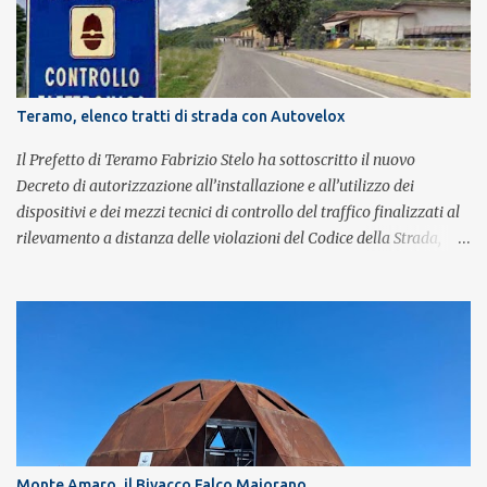
Sant'Alfonso, il santo patrono della città. La formazione sul palco è
composta da Simone Fortuna alla batteria e voce, Fabrizio
Palermo al basso e voce, Tiziano Giampieri alla chitarra e voce, e
Salvo Vinci alla voce. Salvo Vinci è la voce scelta direttamente da
Brian May e Roger Taylor per il musical We Will Rock You.
Teramo, elenco tratti di strada con Autovelox
Il Prefetto di Teramo Fabrizio Stelo ha sottoscritto il nuovo
Decreto di autorizzazione all’installazione e all’utilizzo dei
dispositivi e dei mezzi tecnici di controllo del traffico finalizzati al
rilevamento a distanza delle violazioni del Codice della Strada,
consultabile sul portale della Prefettura. Il Decreto va a sostituire
integralmente il precedente del 29 settembre 2025, individuando i
tratti di strada del territorio provinciale sui quali sarà possibile
effettuare la contestazione differita della violazione accertata
mediante l’utilizzo dei dispositivi di rilevamento delle infrazioni
del C.d.S., in particolare del superamento dei limiti di velocità. Il
provvedimento, spiega il Prefetto, è stato emanato a seguito del
completamento dell’istruttoria da parte della Polizia Stradale di
Teramo, integrando il precedente con i tratti stradali per i quali è
Monte Amaro, il Bivacco Falco Maiorano