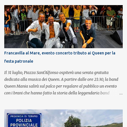
Francavilla al Mare, evento concerto tributo ai Queen per la
festa patronale
Il 31 luglio, Piazza Sant'Alfonso ospiterà una serata gratuita
dedicata alla musica dei Queen. A partire dalle ore 21:30, la band
Queen Mania salirà sul palco per regalare al pubblico un evento
con i brani che hanno fatto la storia della leggendaria band
britannica. Nati nel 2007 e riconosciuti come l'omaggio definitivo
alla leggenda dei Queen, i componenti della band portano avanti
con grande successo la passione e l'energia del celebre gruppo. Lo
spettacolo si inserisce nell'ambito dei festeggiamenti in onore di