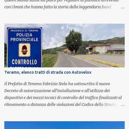
Queen Mania salirà sul palco per regalare al pubblico un evento
con i brani che hanno fatto la storia della leggendaria band
britannica. Nati nel 2007 e riconosciuti come l'omaggio definitivo
alla leggenda dei Queen, i componenti della band portano avanti
con grande successo la passione e l'energia del celebre gruppo. Lo
spettacolo si inserisce nell'ambito dei festeggiamenti in onore di
Sant'Alfonso, il santo patrono della città. La formazione sul palco è
composta da Simone Fortuna alla batteria e voce, Fabrizio
Palermo al basso e voce, Tiziano Giampieri alla chitarra e voce, e
Salvo Vinci alla voce. Salvo Vinci è la voce scelta direttamente da
Brian May e Roger Taylor per il musical We Will Rock You.
Teramo, elenco tratti di strada con Autovelox
Il Prefetto di Teramo Fabrizio Stelo ha sottoscritto il nuovo
Decreto di autorizzazione all’installazione e all’utilizzo dei
dispositivi e dei mezzi tecnici di controllo del traffico finalizzati al
rilevamento a distanza delle violazioni del Codice della Strada,
consultabile sul portale della Prefettura. Il Decreto va a sostituire
integralmente il precedente del 29 settembre 2025, individuando i
tratti di strada del territorio provinciale sui quali sarà possibile