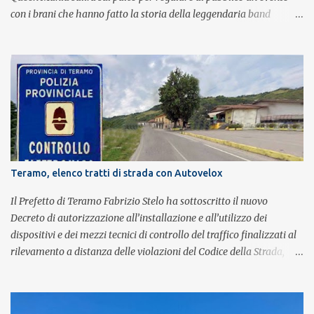
con i brani che hanno fatto la storia della leggendaria band
britannica. Nati nel 2007 e riconosciuti come l'omaggio definitivo
alla leggenda dei Queen, i componenti della band portano avanti
con grande successo la passione e l'energia del celebre gruppo. Lo
spettacolo si inserisce nell'ambito dei festeggiamenti in onore di
Sant'Alfonso, il santo patrono della città. La formazione sul palco è
composta da Simone Fortuna alla batteria e voce, Fabrizio
Palermo al basso e voce, Tiziano Giampieri alla chitarra e voce, e
Salvo Vinci alla voce. Salvo Vinci è la voce scelta direttamente da
Brian May e Roger Taylor per il musical We Will Rock You.
Teramo, elenco tratti di strada con Autovelox
Il Prefetto di Teramo Fabrizio Stelo ha sottoscritto il nuovo
Decreto di autorizzazione all’installazione e all’utilizzo dei
dispositivi e dei mezzi tecnici di controllo del traffico finalizzati al
rilevamento a distanza delle violazioni del Codice della Strada,
consultabile sul portale della Prefettura. Il Decreto va a sostituire
integralmente il precedente del 29 settembre 2025, individuando i
tratti di strada del territorio provinciale sui quali sarà possibile