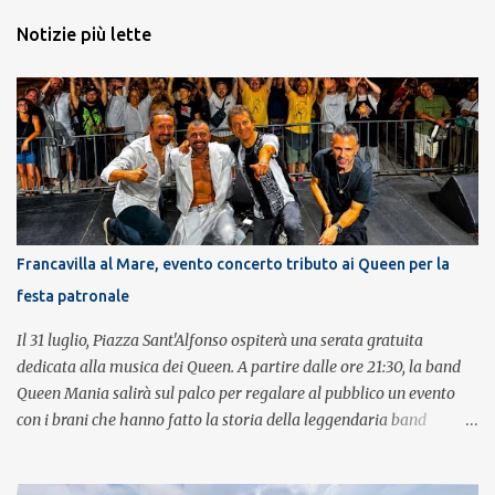
Notizie più lette
Francavilla al Mare, evento concerto tributo ai Queen per la
festa patronale
Il 31 luglio, Piazza Sant'Alfonso ospiterà una serata gratuita
dedicata alla musica dei Queen. A partire dalle ore 21:30, la band
Queen Mania salirà sul palco per regalare al pubblico un evento
con i brani che hanno fatto la storia della leggendaria band
britannica. Nati nel 2007 e riconosciuti come l'omaggio definitivo
alla leggenda dei Queen, i componenti della band portano avanti