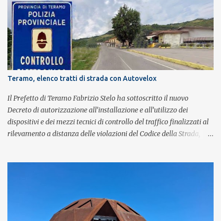
con grande successo la passione e l'energia del celebre gruppo. Lo
spettacolo si inserisce nell'ambito dei festeggiamenti in onore di
Sant'Alfonso, il santo patrono della città. La formazione sul palco è
composta da Simone Fortuna alla batteria e voce, Fabrizio
Palermo al basso e voce, Tiziano Giampieri alla chitarra e voce, e
Salvo Vinci alla voce. Salvo Vinci è la voce scelta direttamente da
Brian May e Roger Taylor per il musical We Will Rock You.
Teramo, elenco tratti di strada con Autovelox
Il Prefetto di Teramo Fabrizio Stelo ha sottoscritto il nuovo
Decreto di autorizzazione all’installazione e all’utilizzo dei
dispositivi e dei mezzi tecnici di controllo del traffico finalizzati al
rilevamento a distanza delle violazioni del Codice della Strada,
consultabile sul portale della Prefettura. Il Decreto va a sostituire
integralmente il precedente del 29 settembre 2025, individuando i
tratti di strada del territorio provinciale sui quali sarà possibile
effettuare la contestazione differita della violazione accertata
mediante l’utilizzo dei dispositivi di rilevamento delle infrazioni
del C.d.S., in particolare del superamento dei limiti di velocità. Il
provvedimento, spiega il Prefetto, è stato emanato a seguito del