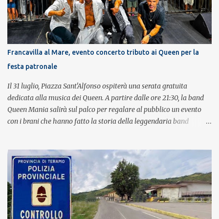
Francavilla al Mare, evento concerto tributo ai Queen per la
festa patronale
Il 31 luglio, Piazza Sant'Alfonso ospiterà una serata gratuita
dedicata alla musica dei Queen. A partire dalle ore 21:30, la band
Queen Mania salirà sul palco per regalare al pubblico un evento
con i brani che hanno fatto la storia della leggendaria band
britannica. Nati nel 2007 e riconosciuti come l'omaggio definitivo
alla leggenda dei Queen, i componenti della band portano avanti
con grande successo la passione e l'energia del celebre gruppo. Lo
spettacolo si inserisce nell'ambito dei festeggiamenti in onore di
Sant'Alfonso, il santo patrono della città. La formazione sul palco è
composta da Simone Fortuna alla batteria e voce, Fabrizio
Palermo al basso e voce, Tiziano Giampieri alla chitarra e voce, e
Salvo Vinci alla voce. Salvo Vinci è la voce scelta direttamente da