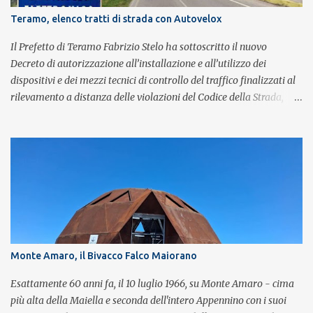
Brian May e Roger Taylor per il musical We Will Rock You.
Teramo, elenco tratti di strada con Autovelox
Il Prefetto di Teramo Fabrizio Stelo ha sottoscritto il nuovo
Decreto di autorizzazione all’installazione e all’utilizzo dei
dispositivi e dei mezzi tecnici di controllo del traffico finalizzati al
rilevamento a distanza delle violazioni del Codice della Strada,
consultabile sul portale della Prefettura. Il Decreto va a sostituire
integralmente il precedente del 29 settembre 2025, individuando i
tratti di strada del territorio provinciale sui quali sarà possibile
effettuare la contestazione differita della violazione accertata
mediante l’utilizzo dei dispositivi di rilevamento delle infrazioni
del C.d.S., in particolare del superamento dei limiti di velocità. Il
provvedimento, spiega il Prefetto, è stato emanato a seguito del
completamento dell’istruttoria da parte della Polizia Stradale di
Teramo, integrando il precedente con i tratti stradali per i quali è
Monte Amaro, il Bivacco Falco Maiorano
stato dato parere tecnico positivo. Con l’occasione, inoltre, si è
proceduto all’esame delle istanze di rettifica e/o revisione p...
Esattamente 60 anni fa, il 10 luglio 1966, su Monte Amaro - cima
più alta della Maiella e seconda dell'intero Appennino con i suoi