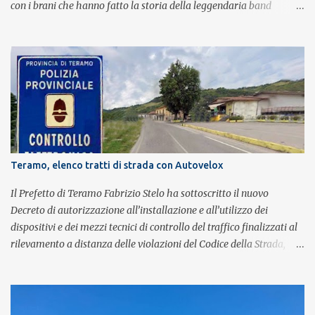
con i brani che hanno fatto la storia della leggendaria band
britannica. Nati nel 2007 e riconosciuti come l'omaggio definitivo
alla leggenda dei Queen, i componenti della band portano avanti
con grande successo la passione e l'energia del celebre gruppo. Lo
spettacolo si inserisce nell'ambito dei festeggiamenti in onore di
Sant'Alfonso, il santo patrono della città. La formazione sul palco è
composta da Simone Fortuna alla batteria e voce, Fabrizio
Palermo al basso e voce, Tiziano Giampieri alla chitarra e voce, e
Salvo Vinci alla voce. Salvo Vinci è la voce scelta direttamente da
Brian May e Roger Taylor per il musical We Will Rock You.
Teramo, elenco tratti di strada con Autovelox
Il Prefetto di Teramo Fabrizio Stelo ha sottoscritto il nuovo
Decreto di autorizzazione all’installazione e all’utilizzo dei
dispositivi e dei mezzi tecnici di controllo del traffico finalizzati al
rilevamento a distanza delle violazioni del Codice della Strada,
consultabile sul portale della Prefettura. Il Decreto va a sostituire
integralmente il precedente del 29 settembre 2025, individuando i
tratti di strada del territorio provinciale sui quali sarà possibile
effettuare la contestazione differita della violazione accertata