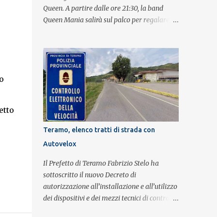
Queen. A partire dalle ore 21:30, la band
Queen Mania salirà sul palco per regalare al
pubblico un evento con i brani che hanno
fatto la storia della leggendaria band
britannica. Nati nel 2007 e riconosciuti come
l'omaggio definitivo alla leggenda dei
Queen, i componenti della band portano
o
avanti con grande successo la passione e
o
l'energia del celebre gruppo. Lo spettacolo si
etto
inserisce nell'ambito dei festeggiamenti in
onore di Sant'Alfonso, il santo patrono della
Teramo, elenco tratti di strada con
città. La formazione sul palco è composta da
Autovelox
Simone Fortuna alla batteria e voce, Fabrizio
Palermo al basso e voce, Tiziano Giampieri
Il Prefetto di Teramo Fabrizio Stelo ha
alla chitarra e voce, e Salvo Vinci alla voce.
sottoscritto il nuovo Decreto di
Salvo Vinci è la voce scelta direttamente da
autorizzazione all’installazione e all’utilizzo
Brian May e Roger Taylor per il musical We
dei dispositivi e dei mezzi tecnici di controllo
Will Rock You.
del traffico finalizzati al rilevamento a